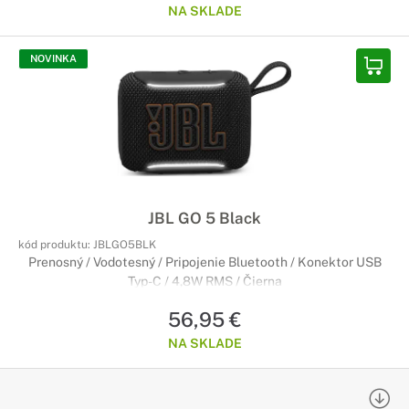
NA SKLADE
NOVINKA
JBL GO 5 Black
kód produktu:
JBLGO5BLK
Prenosný / Vodotesný / Pripojenie Bluetooth / Konektor USB
Typ-C / 4,8W RMS / Čierna
56,95 €
NA SKLADE