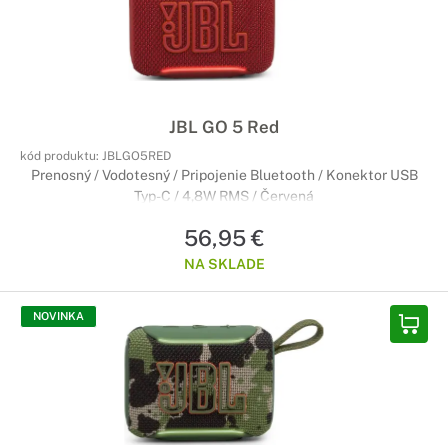
JBL GO 5 Red
kód produktu:
JBLGO5RED
Prenosný / Vodotesný / Pripojenie Bluetooth / Konektor USB
Typ-C / 4,8W RMS / Červená
56,95 €
NA SKLADE
NOVINKA