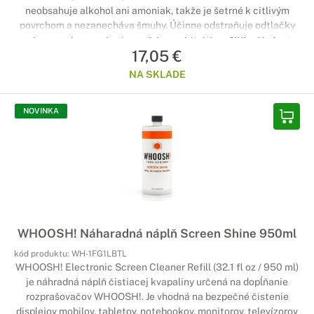
neobsahuje alkohol ani amoniak, takže je šetrné k citlivým
povrchom a nezanecháva šmuhy. Účinne odstraňuje odtlačky
prstov, prach a mastnotu a vďaka praktickému 100 ml baleniu
17,05 €
je ideálny na doma, do kancelárie aj na cesty.
NA SKLADE
NOVINKA
WHOOSH! Náharadná náplň Screen Shine 950ml
kód produktu:
WH-1FG1LBTL
WHOOSH! Electronic Screen Cleaner Refill (32.1 fl oz / 950 ml)
je náhradná náplň čistiacej kvapaliny určená na dopĺňanie
rozprašovačov WHOOSH!. Je vhodná na bezpečné čistenie
displejov mobilov, tabletov, notebookov, monitorov, televízorov