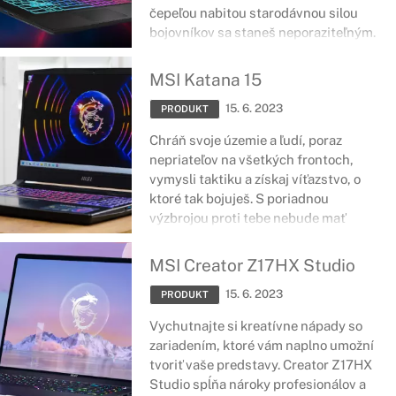
čepeľou nabitou starodávnou silou
bojovníkov sa staneš neporaziteľným.
Už ti nič nebráni v ceste zvíťaziť s
legendárnou zbraňou - Katana 17.
MSI Katana 15
15. 6. 2023
PRODUKT
Chráň svoje územie a ľudí, poraz
nepriateľov na všetkých frontoch,
vymysli taktiku a získaj víťazstvo, o
ktoré tak bojuješ. S poriadnou
výzbrojou proti tebe nebude mať
šancu nikto. Katana 15 čaká už len na
teba.
MSI Creator Z17HX Studio
15. 6. 2023
PRODUKT
Vychutnajte si kreatívne nápady so
zariadením, ktoré vám naplno umožní
tvoriť vaše predstavy. Creator Z17HX
Studio spĺňa nároky profesionálov a