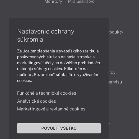
Monitory
Príslušenstvo
Články
Nastavenie ochrany
Obchodné informácie
Novinky
Akcie
Produkty
súkromia
Technológie
Videá
Za účelom zlepšenia užívateľského zážitku a
poskytovaných služieb na našej stránke a
Obsah
marketingové účely sa do Vášho prehliadača
ukladajú súbory cookies. Kliknutím na
Ako nakupovať
Možnosti doručenia a platby
tlačidlo „Rozumiem“ súhlasíte s využívaním
cookies.
Podpora a servis
Servisné služby
Cenník servisu
Funkčné a technické cookies
Analytické cookies
Kontakty
Marketingové a reklamné cookies
043 4224 771
Obchodné oddelenie
Servisné oddelenie
Reklamácia tovaru
POVOLIŤ VŠETKO
On-line portál podpory