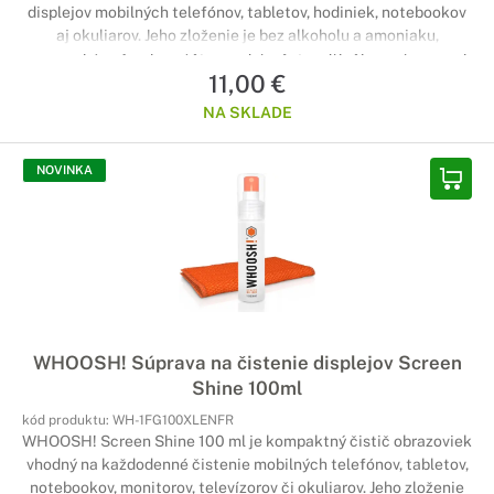
displejov mobilných telefónov, tabletov, hodiniek, notebookov
aj okuliarov. Jeho zloženie je bez alkoholu a amoniaku,
nezanecháva šmuhy a účinne odstraňuje odtlačky prstov, prach
11,00 €
aj mastnotu. Vďaka malému objemu je ideálny na rýchle
čistenie kdekoľvek na cestách.
NA SKLADE
NOVINKA
WHOOSH! Súprava na čistenie displejov Screen
Shine 100ml
kód produktu:
WH-1FG100XLENFR
WHOOSH! Screen Shine 100 ml je kompaktný čistič obrazoviek
vhodný na každodenné čistenie mobilných telefónov, tabletov,
notebookov, monitorov, televízorov či okuliarov. Jeho zloženie