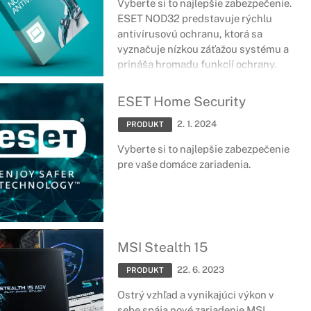
Vyberte si to najlepšie zabezpečenie.
ESET NOD32 predstavuje rýchlu
antivírusovú ochranu, ktorá sa
vyznačuje nízkou záťažou systému a
prináša hromadu funkcií ochrany.
ESET Home Security
2. 1. 2024
PRODUKT
Vyberte si to najlepšie zabezpečenie
pre vaše domáce zariadenia.
MSI Stealth 15
22. 6. 2023
PRODUKT
Ostrý vzhľad a vynikajúci výkon v
sebe spája nové zariadenie MSI