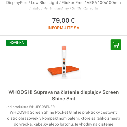
DisplayPort / Low Blue Light / Flicker-Free / VESA 100x100mm
/ biely / Profesionálny / 2r (2r) Carry-In
79,00 €
INFORMUJTE SA
NOVINKA
WHOOSH! Súprava na čistenie displejov Screen
Shine 8ml
kód produktu:
WH-1FG08ENFR
WHOOSH! Screen Shine Pocket 8 ml je praktický cestovný
čistič obrazoviek v kompaktnom balení, ktoré sa ľahko zmestí
do vrecka, kabelky alebo batohu. Je vhodný na čistenie