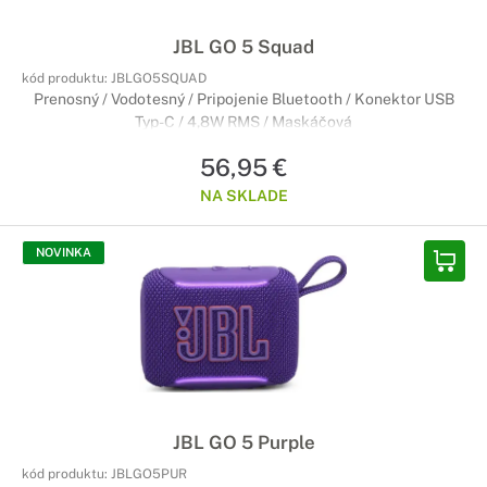
JBL GO 5 Squad
kód produktu:
JBLGO5SQUAD
Prenosný / Vodotesný / Pripojenie Bluetooth / Konektor USB
Typ-C / 4,8W RMS / Maskáčová
56,95 €
NA SKLADE
NOVINKA
JBL GO 5 Purple
kód produktu:
JBLGO5PUR