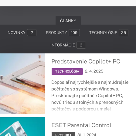
ČLÁNKY
NOVINKY
2
PRODUKTY
109
TECHNOLÓGIE
25
INFORMÁCIE
3
Predstavenie Copilot+ PC
2. 4. 2025
TECHNOLÓGIA
Doposiaľ najrýchlejšie a najmúdrejšie
počítače so systémom Windows.
Preskúmajte počítače Copilot+ PC,
novú triedu stolných a prenosných
počítačov s podporou umelej
inteligencie.
ESET Parental Control
31. 1. 2024
PRODUKT