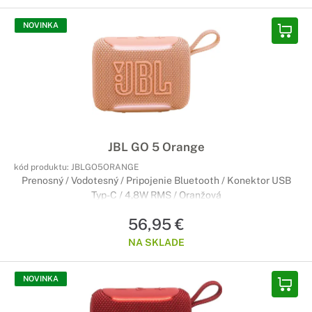
NOVINKA
JBL GO 5 Orange
kód produktu:
JBLGO5ORANGE
Prenosný / Vodotesný / Pripojenie Bluetooth / Konektor USB
Typ-C / 4,8W RMS / Oranžová
56,95 €
NA SKLADE
NOVINKA