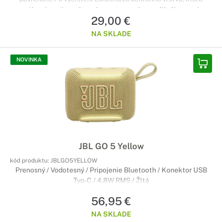
pomáha obmedzovať usadzovanie prachu a odtlačkov prstov.
29,00 €
Súčasťou balenia je plniteľná 500 ml fľaša a kvalitná
handrička z mikrovlákna.
NA SKLADE
NOVINKA
JBL GO 5 Yellow
kód produktu:
JBLGO5YELLOW
Prenosný / Vodotesný / Pripojenie Bluetooth / Konektor USB
Typ-C / 4,8W RMS / Žltá
56,95 €
NA SKLADE