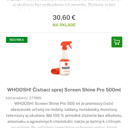
aj okuliarov bez poškodenia ich povrchu. Zloženie je bez
alkoholu a amoniaku, nezanecháva šmuhy a pomáha
30,60 €
odstraňovať odtlačky prstov, prach aj nečistoty. Vďaka veľkému
objemu je ideálnou voľbou na dlhodobé používanie doma alebo
NA SKLADE
v kancelárii.
NOVINKA
WHOOSH! Čistiaci sprej Screen Shine Pro 500ml
kód produktu:
277665
WHOOSH! Screen Shine Pro 500 ml je prémiový čistič
obrazoviek určený na mobily, tablety, notebooky, monitory,
televízory aj okuliare. Má 100 % prírodné zloženie bez alkoholu,
amoniaku a agresívnych chemikálií, takže je šetrný k citlivým
povrchom. Po vyčistení zanecháva ochrannú vrstvu, ktorá