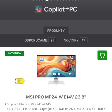
PRODUKTY
ODPORÚČAME
21
NOVINKY
17
NOVINKA
MSI PRO MP241W E14V 23,8"
kód produktu:
PROMP241WE14V
23,8" FHD 1920x1080px (16:9) 144Hz VA sRGB 98% / HDMI /