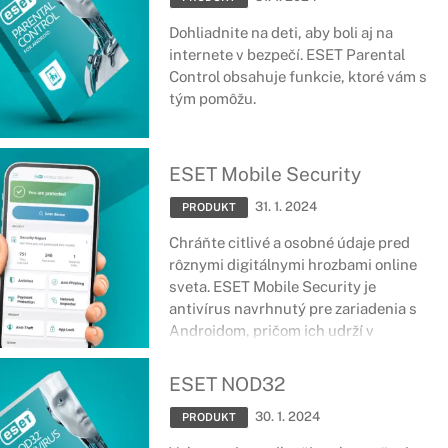
Dohliadnite na deti, aby boli aj na
internete v bezpečí. ESET Parental
Control obsahuje funkcie, ktoré vám s
tým pomôžu.
ESET Mobile Security
31. 1. 2024
PRODUKT
Chráňte citlivé a osobné údaje pred
rôznymi digitálnymi hrozbami online
sveta. ESET Mobile Security je
antivírus navrhnutý pre zariadenia s
Androidom, pričom ich udrží v
bezpečí, nech ste kdekoľvek. Správa o
bezpečnosti, ochrana platieb, strážca
ESET NOD32
siete a množstvo ďalších nástrojov a
30. 1. 2024
funkcií sa postará o špičkové
PRODUKT
zabezpečenie smartfónov či tabletov.