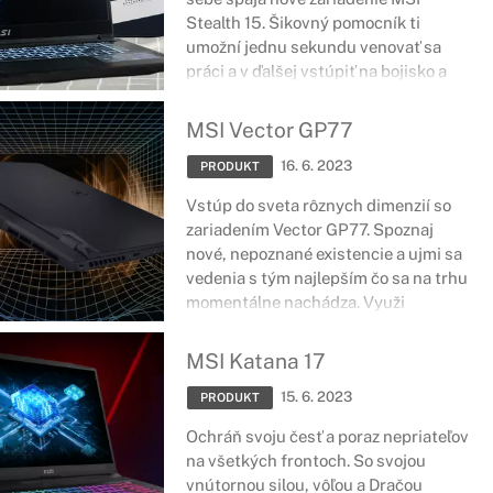
Stealth 15. Šikovný pomocník ti
umožní jednu sekundu venovať sa
práci a v ďalšej vstúpiť na bojisko a
bojovať o cenné víťazstvo. Uspejte v
hocičom s poriadnym notebookom,
MSI Vector GP77
nech ste kdekoľvek.
16. 6. 2023
PRODUKT
Vstúp do sveta rôznych dimenzií so
zariadením Vector GP77. Spoznaj
nové, nepoznané existencie a ujmi sa
vedenia s tým najlepším čo sa na trhu
momentálne nachádza. Využi
dostupné technológie a buď v popredí
bez obáv zo súperov.
MSI Katana 17
15. 6. 2023
PRODUKT
Ochráň svoju česť a poraz nepriateľov
na všetkých frontoch. So svojou
vnútornou silou, vôľou a Dračou