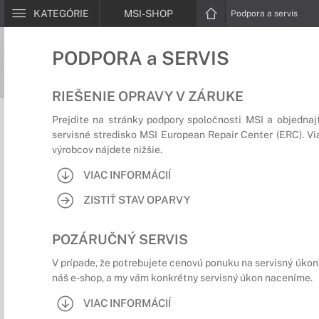
KATEGÓRIE
MSI-SHOP
Podpora a servis
PODPORA a SERVIS
RIEŠENIE OPRAVY V ZÁRUKE
Prejdite na stránky podpory spoločnosti MSI a objednajt
servisné stredisko MSI European Repair Center (ERC). Vi
výrobcov nájdete nižšie.
VIAC INFORMÁCIÍ
ZISTIŤ STAV OPARVY
POZÁRUČNÝ SERVIS
V prípade, že potrebujete cenovú ponuku na servisný úkon
náš e-shop, a my vám konkrétny servisný úkon naceníme.
VIAC INFORMÁCIÍ