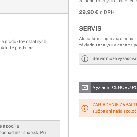
základnú analýzu a nacenenie
29,90 €
s DPH
SERVIS
Ak budete s opravou a cenou 
.) a produktov ostatných
základnú analýzu a cena za p
ktujte predajcu:
Servis môže vyžadovať
Vyžiadať CENOVÚ 
ZARIADENIE ZABALTE
služba ani naša spolo
 a pod.) a
bchod msi-shop.sk. Pri