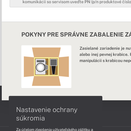
komunikácii so servisom uveďte
PN
(p/n produktové číslo
POKYNY PRE SPRÁVNE ZABALENIE Z
Zasielané zariadenie je nu
alebo inej pevnej krabice.
manipulácii s krabicou ne
Nastavenie ochrany
súkromia
Za účelom zlepšenia užívateľského zážitku a