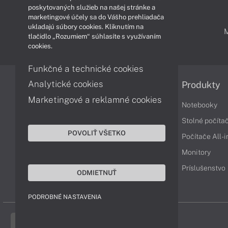
poskytovaných služieb na našej stránke a
marketingové účely sa do Vášho prehliadača
ukladajú súbory cookies. Kliknutím na
PODPORA A SERVIS
tlačidlo „Rozumiem“ súhlasíte s využívaním
cookies.
Funkčné a technické cookies
Analytické cookies
Informácie
Produkty
Marketingové a reklamné cookies
Obchodné podmienky
Notebooky
Reklamačné podmienky
Stolné počíta
POVOLIŤ VŠETKO
Ochrana osobných údajov
Počítače All-
Vrátenie tovaru
Monitory
Vyhlásenie o prístupnosti
Príslušenstvo
ODMIETNUŤ
Cookies
PODROBNÉ NASTAVENIA