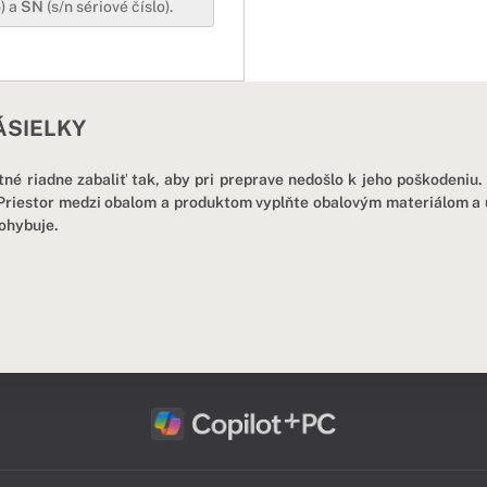
) a
SN
(s/n sériové číslo).
ÁSIELKY
tné riadne zabaliť tak, aby pri preprave nedošlo k jeho poškodeniu.
 Priestor medzi obalom a produktom vyplňte obalovým materiálom a uis
pohybuje.