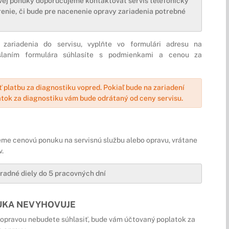
vej ponuky doporučujeme kontaktovať servis telefonicky
enie, či bude pre nacenenie opravy zariadenia potrebné
 zariadenia do servisu, vyplňte vo formulári adresu na
doslaním formulára súhlasíte s podmienkami a cenou za
 platbu za diagnostiku vopred. Pokiaľ bude na zariadení
atok za diagnostiku vám bude odrátaný od ceny servisu.
eme cenovú ponuku na servisnú službu alebo opravu, vrátane
v.
adné diely do 5 pracovných dní
UKA NEVYHOVUJE
 opravou nebudete súhlasiť, bude vám účtovaný poplatok za