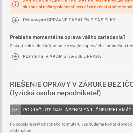
ZARIADENIE ZABAĽTE TAK, ABY SA PRI PREPRAVE NEP
služba ani naša spoločnosť neručí za nedostatočne zabal
Pokyny pre SPRÁVNE ZABALENIE ZÁSIELKY
Prebieha momentálne oprava vášho zariadenia?
Získajte aktuálne informácie o svojich opravách a prípadoch te
Pozrite sa, V AKOM STAVE JE OPRAVA
RIEŠENIE OPRAVY V ZÁRUKE BEZ IČ
(fyzická osoba nepodnikateľ)
POKRAČUJTE NAHLÁSENÍM ZÁRUČNEJ REKLAMÁCI
Po odoslaní reklamačného formuláru vás budeme kontaktovať o
reklamácie.