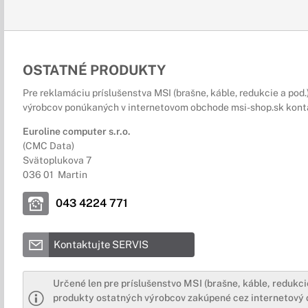
OSTATNÉ PRODUKTY
Pre reklamáciu príslušenstva MSI (brašne, káble, redukcie a pod
výrobcov ponúkaných v internetovom obchode msi-shop.sk konta
Euroline computer s.r.o.
(CMC Data)
Svätoplukova 7
036 01 Martin
043 4224 771
Kontaktujte SERVIS
Určené len pre príslušenstvo MSI (brašne, káble, redukcie
produkty ostatných výrobcov zakúpené cez internetový o