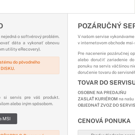
O
POZÁRUČNÝ SE
a nejedná o softvérový problém.
V našom servise vykonávame 
hovať dáta a vykonať obnovu
v internetovom obchode msi-
 utility eRecovery).
Pre nacenenie pozáručnej opr
alebo doručiť zariadenie d
ystému do pôvodného
ponuku na servis väčšinou nie
 DISKU.
doručenie tovaru do servisnéh
TOVAR DO SERVISU
OSOBNE NA PREDAJŇU
 si servis pre váš produkt.
ZASLAŤ KURIÉROM
na našu
ailom alebo iným spôsobom.
OBJEDNAŤ ZVOZ DO SERVI
a MSI
CENOVÁ PONUKA