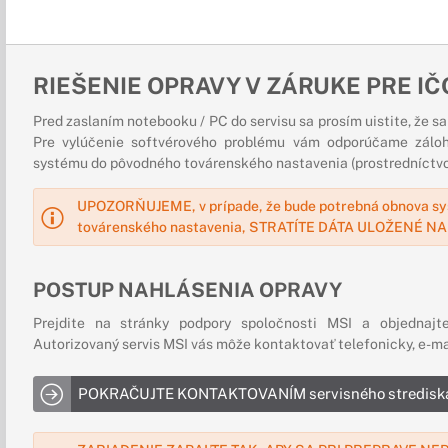
RIEŠENIE OPRAVY V ZÁRUKE PRE IČ
Pred zaslaním notebooku / PC do servisu sa prosím uistite, že s
Pre vylúčenie softvérového problému vám odporúčame zálo
systému do pôvodného továrenského nastavenia (prostredníctvom
UPOZORŇUJEME, v prípade, že bude potrebná obnova s
továrenského nastavenia, STRATÍTE DÁTA ULOŽENÉ NA
POSTUP NAHLÁSENIA OPRAVY
Prejdite na stránky podpory spoločnosti MSI a objednajte
Autorizovaný servis MSI vás môže kontaktovať telefonicky, e-m
POKRAČUJTE KONTAKTOVANÍM servisného stredisk