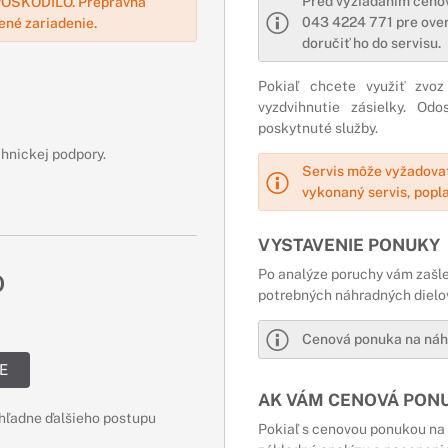
Pred vyžiadaním ceno
OŠKODILO. Prepravná
043 4224 771 pre over
ené zariadenie.
doručiť ho do servisu.
Pokiaľ chcete využiť zvoz
vyzdvihnutie zásielky. O
poskytnuté služby.
chnickej podpory.
Servis môže vyžadovať
vykonaný servis, popl
VYSTAVENIE PONUKY
Po analýze poruchy vám zašl
O
potrebných náhradných dielo
Cenová ponuka na náhr
E
AK VÁM CENOVÁ PON
hľadne ďalšieho postupu
Pokiaľ s cenovou ponukou na