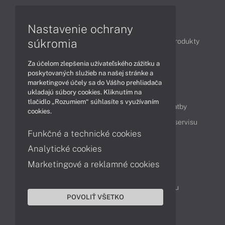
Články
Nastavenie ochrany
súkromia
Obchodné informácie
Novinky
Akcie
Produkty
Technológie
Videá
Za účelom zlepšenia užívateľského zážitku a
poskytovaných služieb na našej stránke a
marketingové účely sa do Vášho prehliadača
Obsah
ukladajú súbory cookies. Kliknutím na
tlačidlo „Rozumiem“ súhlasíte s využívaním
Ako nakupovať
Možnosti doručenia a platby
cookies.
Podpora a servis
Servisné služby
Cenník servisu
Funkčné a technické cookies
Analytické cookies
Kontakty
Marketingové a reklamné cookies
043 4224 771
Obchodné oddelenie
Servisné oddelenie
Reklamácia tovaru
POVOLIŤ VŠETKO
On-line portál podpory
TeamViewer (vzdialená podpora)