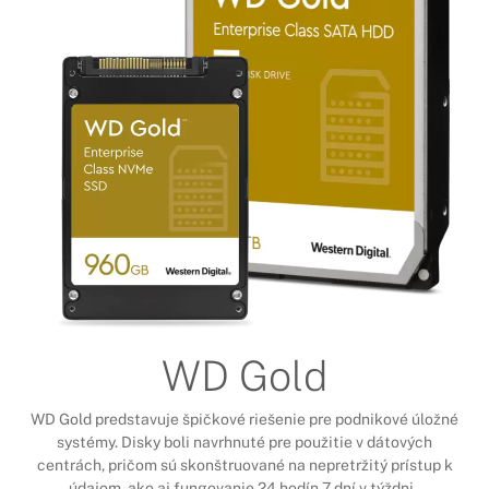
WD Gold
WD Gold predstavuje špičkové riešenie pre podnikové úložné
systémy. Disky boli navrhnuté pre použitie v dátových
centrách, pričom sú skonštruované na nepretržitý prístup k
údajom, ako aj fungovanie 24 hodín 7 dní v týždni.