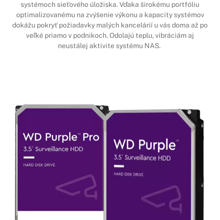
systémoch sieťového úložiska. Vďaka širokému portfóliu
optimalizovanému na zvýšenie výkonu a kapacity systémov
dokážu pokryť požiadavky malých kancelárií u vás doma až po
veľké priamo v podnikoch. Odolajú teplu, vibráciám aj
neustálej aktivite systému NAS.