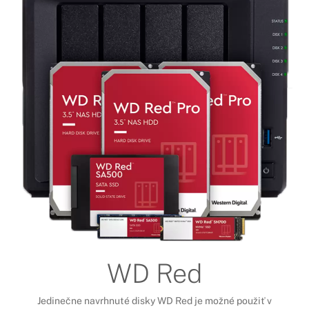
WD Red
Jedinečne navrhnuté disky WD Red je možné použiť v