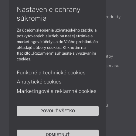
Články
Nastavenie ochrany
súkromia
Obchodné informácie
Novinky
Akcie
Produkty
Technológie
Videá
Za účelom zlepšenia užívateľského zážitku a
poskytovaných služieb na našej stránke a
marketingové účely sa do Vášho prehliadača
Obsah
ukladajú súbory cookies. Kliknutím na
tlačidlo „Rozumiem“ súhlasíte s využívaním
Ako nakupovať
Možnosti doručenia a platby
cookies.
Podpora a servis
Servisné služby
Cenník servisu
Funkčné a technické cookies
Analytické cookies
Kontakty
Marketingové a reklamné cookies
043 4224 771
Obchodné oddelenie
Servisné oddelenie
Reklamácia tovaru
POVOLIŤ VŠETKO
On-line portál podpory
TeamViewer (vzdialená podpora)
ODMIETNUŤ