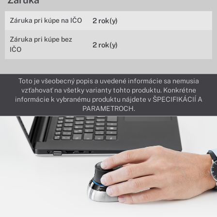
Záruka
Záruka pri kúpe na IČO
2 rok(y)
Záruka pri kúpe bez
2 rok(y)
IČO
Toto je všeobecný popis a uvedené informácie sa nemusia
vzťahovať na všetky varianty tohto produktu. Konkrétne
informácie k vybranému produktu nájdete v ŠPECIFIKÁCIÍ A
PARAMETROCH.