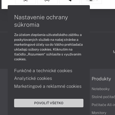
Nastavenie ochrany
súkromia
Za účelom zlepšenia užívateľského zážitku a
poskytovaných služieb na našej stránke a
marketingové účely sa do Vášho prehliadača
ukladajú súbory cookies. Kliknutím na
PODPORA A SERVIS
tlačidlo „Rozumiem“ súhlasíte s využívaním
cookies.
Funkčné a technické cookies
Analytické cookies
Informácie
Produkty
Marketingové a reklamné cookies
Obchodné podmienky
Notebooky
Reklamačné podmienky
Stolné počíta
POVOLIŤ VŠETKO
Ochrana osobných údajov
Počítače All-
Vrátenie tovaru
Monitory