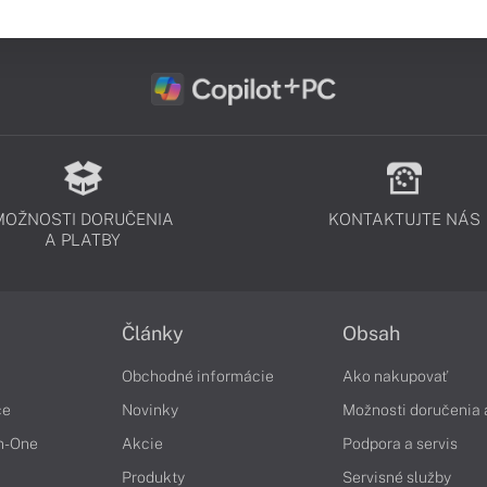
MOŽNOSTI DORUČENIA
KONTAKTUJTE NÁS
A PLATBY
Články
Obsah
Obchodné informácie
Ako nakupovať
če
Novinky
Možnosti doručenia 
in-One
Akcie
Podpora a servis
Produkty
Servisné služby