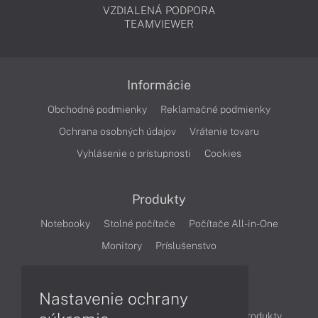
VZDIALENÁ PODPORA
TEAMVIEWER
Informácie
Obchodné podmienky
Reklamačné podmienky
Ochrana osobných údajov
Vrátenie tovaru
Vyhlásenie o prístupnosti
Cookies
Produkty
Notebooky
Stolné počítače
Počítače All-in-One
Monitory
Príslušenstvo
Články
Nastavenie ochrany
Obchodné informácie
Novinky
Akcie
Produkty