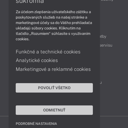
súkromia
Technológie
Videá
Za účelom zlepšenia užívateľského zážitku a
poskytovaných služieb na našej stránke a
marketingové účely sa do Vášho prehliadača
Obsah
ukladajú súbory cookies. Kliknutím na
tlačidlo „Rozumiem“ súhlasíte s využívaním
Ako nakupovať
Možnosti doručenia a platby
cookies.
Podpora a servis
Servisné služby
Cenník servisu
Funkčné a technické cookies
Analytické cookies
Kontakty
Marketingové a reklamné cookies
043 4224 771
Obchodné oddelenie
Servisné oddelenie
Reklamácia tovaru
POVOLIŤ VŠETKO
On-line portál podpory
TeamViewer (vzdialená podpora)
ODMIETNUŤ
PODROBNÉ NASTAVENIA