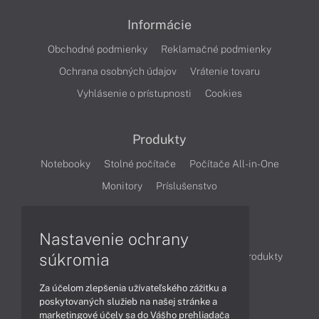
Informácie
Obchodné podmienky
Reklamačné podmienky
Ochrana osobných údajov
Vrátenie tovaru
Vyhlásenie o prístupnosti
Cookies
Produkty
Notebooky
Stolné počítače
Počítače All-in-One
Monitory
Príslušenstvo
Články
Nastavenie ochrany
súkromia
Obchodné informácie
Novinky
Akcie
Produkty
Technológie
Videá
Za účelom zlepšenia užívateľského zážitku a
poskytovaných služieb na našej stránke a
marketingové účely sa do Vášho prehliadača