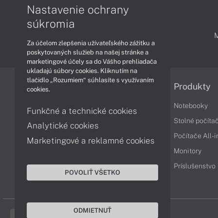
Nastavenie ochrany
súkromia
PODPORA A SERVIS
Za účelom zlepšenia užívateľského zážitku a
poskytovaných služieb na našej stránke a
marketingové účely sa do Vášho prehliadača
ukladajú súbory cookies. Kliknutím na
tlačidlo „Rozumiem“ súhlasíte s využívaním
Informácie
Produkty
cookies.
Obchodné podmienky
Notebooky
Funkčné a technické cookies
Reklamačné podmienky
Stolné počíta
Analytické cookies
Ochrana osobných údajov
Počítače All-
Marketingové a reklamné cookies
Vrátenie tovaru
Monitory
Vyhlásenie o prístupnosti
Príslušenstvo
POVOLIŤ VŠETKO
Cookies
ODMIETNUŤ