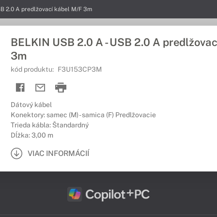
SB 2.0 A predlžovací kábel M/F 3m
BELKIN USB 2.0 A - USB 2.0 A predlžovac
3m
kód produktu:
F3U153CP3M
Dátový kábel
Konektory: samec (M) - samica (F) Predlžovacie
Trieda kábla: Štandardný
Dĺžka: 3,00 m
VIAC INFORMÁCIÍ