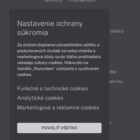
Monitory
Príslušenstvo
Články
Nastavenie ochrany
súkromia
Obchodné informácie
Novinky
Akcie
Produkty
Technológie
Videá
Za účelom zlepšenia užívateľského zážitku a
poskytovaných služieb na našej stránke a
marketingové účely sa do Vášho prehliadača
Obsah
ukladajú súbory cookies. Kliknutím na
tlačidlo „Rozumiem“ súhlasíte s využívaním
Ako nakupovať
Možnosti doručenia a platby
cookies.
Podpora a servis
Servisné služby
Cenník servisu
Funkčné a technické cookies
Analytické cookies
Kontakty
Marketingové a reklamné cookies
043 4224 771
Obchodné oddelenie
Servisné oddelenie
Reklamácia tovaru
POVOLIŤ VŠETKO
On-line portál podpory