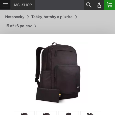
MSI-SHOP
Notebooky
Tašky, batohy a púzdra
15 až 16 palcov