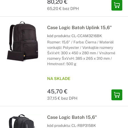
80,20 €
65,20 € bez DPH
Case Logic Batoh Uplink 15,6"
kód produktu:
CL-CCAM3216BK
Rozmer: 15,6" / Farba: Čierna / Materiál
vonkajší: Polyester / Vonkajšie rozmery
ŠxVxH: 300 x 450 x 280 mm / Vnútorné
rozmery ŠxVxH: 385 x 265 x 310 mm /
Hmotnosť: 500 g
NA SKLADE
45,70 €
37,15 € bez DPH
Case Logic Batoh 15,6"
kód produktu:
CL-RBP315BK