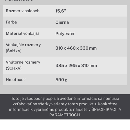
Rozmer v palcoch
15,6"
Farba
Čierna
Materiál vonkajší
Polyester
Vonkajšie rozmery
310 x 460 x 330 mm
(ŠxHxV)
Vnútorné rozmery
385 x 265 x 310 mm
(ŠxHxV)
Hmotnosť
590 g
Toto je všeobecný popis a uvedené informácie sa nemusia
vzťahovať na všetky varianty tohto produktu. Konkrétne
informácie k vybranému produktu nájdete v ŠPECIFIKÁCIÍ A
PARAMETROCH.