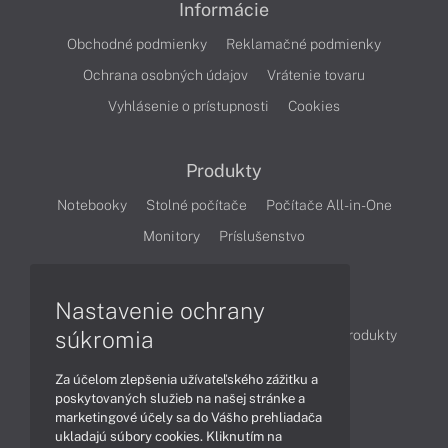
Informácie
Obchodné podmienky
Reklamačné podmienky
Ochrana osobných údajov
Vrátenie tovaru
Vyhlásenie o prístupnosti
Cookies
Produkty
Notebooky
Stolné počítače
Počítače All-in-One
Monitory
Príslušenstvo
Články
Nastavenie ochrany
súkromia
Obchodné informácie
Novinky
Akcie
Produkty
Technológie
Videá
Za účelom zlepšenia užívateľského zážitku a
poskytovaných služieb na našej stránke a
marketingové účely sa do Vášho prehliadača
Obsah
ukladajú súbory cookies. Kliknutím na