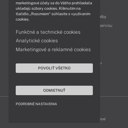
marketingové účely sa do Vášho prehliadača
Obsah
ukladajú súbory cookies. Kliknutím na
tlačidlo „Rozumiem“ súhlasíte s využívaním
Ako nakupovať
Možnosti doručenia a platby
cookies.
Podpora a servis
Servisné služby
Cenník servisu
Funkčné a technické cookies
Analytické cookies
Kontakty
Marketingové a reklamné cookies
043 4224 771
Obchodné oddelenie
Servisné oddelenie
Reklamácia tovaru
POVOLIŤ VŠETKO
On-line portál podpory
TeamViewer (vzdialená podpora)
ODMIETNUŤ
PODROBNÉ NASTAVENIA
MSI-SHOP © 2017 - 2026 Všetky práva vyhradené