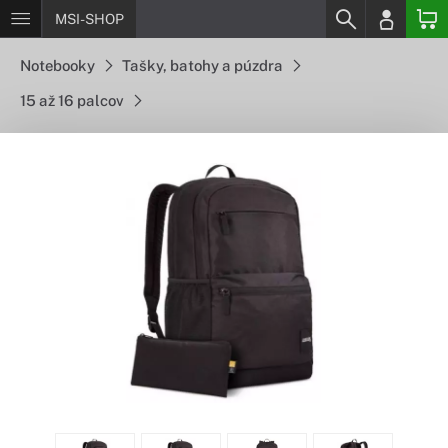
MSI-SHOP
Notebooky
Tašky, batohy a púzdra
15 až 16 palcov