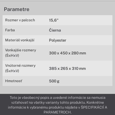
Parametre
Rozmer v palcoch
15,6"
Farba
Čierna
Materiál vonkajší
Polyester
Vonkajšie rozmery
300 x 450 x 280 mm
(ŠxHxV)
Vnútorné rozmery
385 x 265 x 310 mm
(ŠxHxV)
Hmotnosť
500 g
Toto je všeobecný popis a uvedené informácie sa nemusia
vzťahovať na všetky varianty tohto produktu. Konkrétne
informácie k vybranému produktu nájdete v ŠPECIFIKÁCIÍ A
PARAMETROCH.