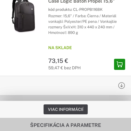
Case Logic Batoh Propel 15,6"
kód produktu:
CL-PROPB116BK
Rozmer: 15,6" / Farba: Čierna / Materiál
vonkajší: Polyester/PE pena / Vonkajšie
rozmery ŠxVxH: 310 x 440 x 240 mm /
Hmotnosť: 890 g
NA SKLADE
73,15 €
59,47 € bez DPH
VIAC INFORMÁCIÍ
ŠPECIFIKÁCIA A PARAMETRE