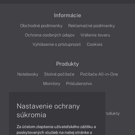
Informácie
Obchodné podmienky
Reklamačné podmienky
Ochrana osobných údajov
Vrátenie tovaru
Vyhlásenie o prístupnosti
Cookies
Produkty
Notebooky
Stolné počítače
Počítače All-in-One
Monitory
Príslušenstvo
Články
Nastavenie ochrany
súkromia
Obchodné informácie
Novinky
Akcie
Produkty
Technológie
Videá
Za účelom zlepšenia užívateľského zážitku a
poskytovaných služieb na našej stránke a