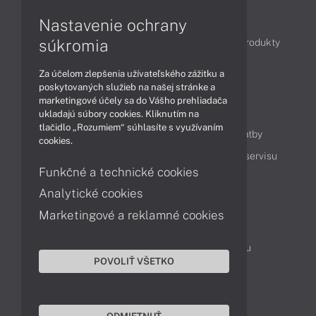
Články
Nastavenie ochrany
súkromia
Obchodné informácie
Novinky
Akcie
Produkty
Technológie
Videá
Za účelom zlepšenia užívateľského zážitku a
poskytovaných služieb na našej stránke a
marketingové účely sa do Vášho prehliadača
Obsah
ukladajú súbory cookies. Kliknutím na
tlačidlo „Rozumiem“ súhlasíte s využívaním
Ako nakupovať
Možnosti doručenia a platby
cookies.
Podpora a servis
Servisné služby
Cenník servisu
Funkčné a technické cookies
Analytické cookies
Kontakty
Marketingové a reklamné cookies
043 4224 771
Obchodné oddelenie
Servisné oddelenie
Reklamácia tovaru
POVOLIŤ VŠETKO
On-line portál podpory
TeamViewer (vzdialená podpora)