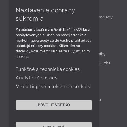
Články
Nastavenie ochrany
súkromia
Obchodné informácie
Novinky
Akcie
Produkty
Technológie
Videá
Za účelom zlepšenia užívateľského zážitku a
poskytovaných služieb na našej stránke a
marketingové účely sa do Vášho prehliadača
Obsah
ukladajú súbory cookies. Kliknutím na
tlačidlo „Rozumiem“ súhlasíte s využívaním
Ako nakupovať
Možnosti doručenia a platby
cookies.
Podpora a servis
Servisné služby
Cenník servisu
Funkčné a technické cookies
Analytické cookies
Kontakty
Marketingové a reklamné cookies
043 4224 771
Obchodné oddelenie
Servisné oddelenie
Reklamácia tovaru
POVOLIŤ VŠETKO
On-line portál podpory
TeamViewer (vzdialená podpora)