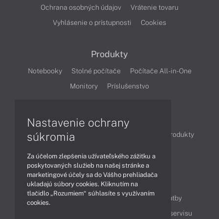
Ochrana osobných údajov
Vrátenie tovaru
Vyhlásenie o prístupnosti
Cookies
Produkty
Notebooky
Stolné počítače
Počítače All-in-One
Monitory
Príslušenstvo
Články
Nastavenie ochrany
súkromia
Obchodné informácie
Novinky
Akcie
Produkty
Technológie
Videá
Za účelom zlepšenia užívateľského zážitku a
poskytovaných služieb na našej stránke a
marketingové účely sa do Vášho prehliadača
Obsah
ukladajú súbory cookies. Kliknutím na
tlačidlo „Rozumiem“ súhlasíte s využívaním
Ako nakupovať
Možnosti doručenia a platby
cookies.
Podpora a servis
Servisné služby
Cenník servisu