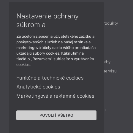
Články
Nastavenie ochrany
súkromia
Obchodné informácie
Novinky
Akcie
Produkty
Technológie
Videá
Za účelom zlepšenia užívateľského zážitku a
poskytovaných služieb na našej stránke a
marketingové účely sa do Vášho prehliadača
Obsah
ukladajú súbory cookies. Kliknutím na
tlačidlo „Rozumiem“ súhlasíte s využívaním
Ako nakupovať
Možnosti doručenia a platby
cookies.
Podpora a servis
Servisné služby
Cenník servisu
Funkčné a technické cookies
Analytické cookies
Kontakty
Marketingové a reklamné cookies
043 4224 771
Obchodné oddelenie
Servisné oddelenie
Reklamácia tovaru
POVOLIŤ VŠETKO
On-line portál podpory
TeamViewer (vzdialená podpora)