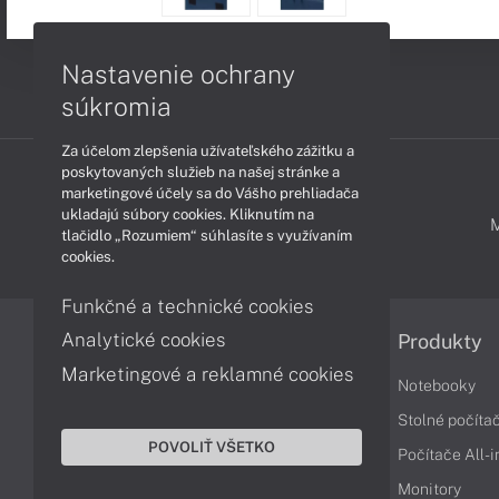
Nastavenie ochrany
súkromia
Za účelom zlepšenia užívateľského zážitku a
poskytovaných služieb na našej stránke a
marketingové účely sa do Vášho prehliadača
ukladajú súbory cookies. Kliknutím na
PODPORA A SERVIS
tlačidlo „Rozumiem“ súhlasíte s využívaním
cookies.
Funkčné a technické cookies
Analytické cookies
Informácie
Produkty
Marketingové a reklamné cookies
Obchodné podmienky
Notebooky
Reklamačné podmienky
Stolné počíta
POVOLIŤ VŠETKO
Ochrana osobných údajov
Počítače All-
Vrátenie tovaru
Monitory