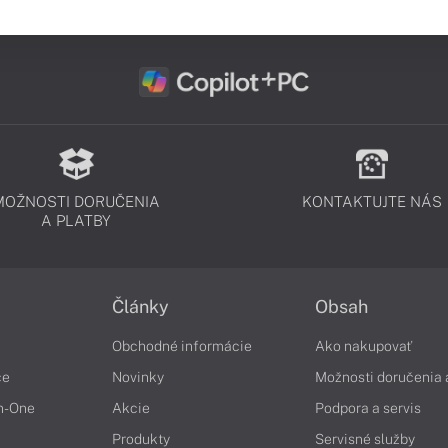
MOŽNOSTI DORUČENIA
KONTAKTUJTE NÁS
A PLATBY
Články
Obsah
Obchodné informácie
Ako nakupovať
če
Novinky
Možnosti doručenia 
in-One
Akcie
Podpora a servis
Produkty
Servisné služby