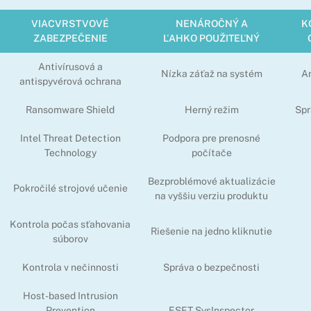
VIACVRSTVOVÉ
NENÁROČNÝ A
K
ZABEZPEČENIE
ĽAHKO POUŽITEĽNÝ
Antivírusová a
Nízka záťaž na systém
An
antispyvérová ochrana
Ransomware Shield
Herný režim
Spr
Intel Threat Detection
Podpora pre prenosné
Technology
počítače
Bezproblémové aktualizácie
Pokročilé strojové učenie
na vyššiu verziu produktu
Kontrola počas sťahovania
Riešenie na jedno kliknutie
súborov
Kontrola v nečinnosti
Správa o bezpečnosti
Host-based Intrusion
Prevention
ESET SysInspector