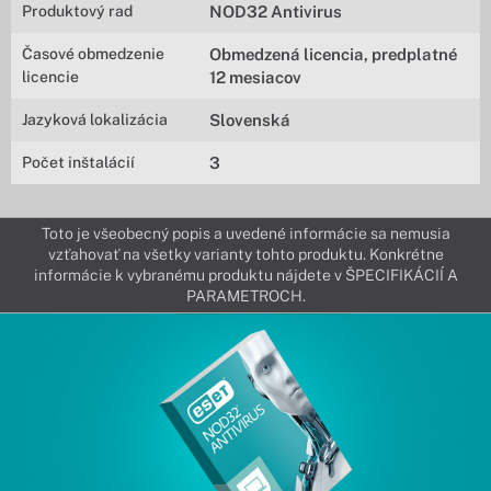
Produktový rad
NOD32 Antivirus
Časové obmedzenie
Obmedzená licencia, predplatné
licencie
12 mesiacov
Jazyková lokalizácia
Slovenská
Počet inštalácií
3
Toto je všeobecný popis a uvedené informácie sa nemusia
vzťahovať na všetky varianty tohto produktu. Konkrétne
informácie k vybranému produktu nájdete v ŠPECIFIKÁCIÍ A
PARAMETROCH.