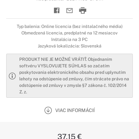
Typ balenia: Online licencia (bez inštalačného média)
Obmedzená licencia, predplatné na 12 mesiacov
Inštalácia na 3 PC
Jazyková lokalizácia: Slovenská
PRODUKT NIE JE MOŽNÉ VRÁTIŤ. Objednaním
softvéru VYSLOVUJETE SÚHLAS so začatím
poskytovania elektronického obsahu pred uplynutím
lehoty na odstúpenie od zmluvy, čím strácate právo na
odstúpenie od zmluvy v zmysle §7 zákona č. 102/2014
Z. z.
VIAC INFORMÁCIÍ
37,15 €