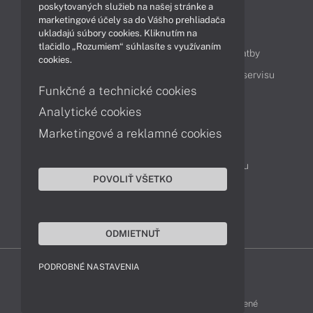
poskytovaných služieb na našej stránke a
marketingové účely sa do Vášho prehliadača
Obsah
ukladajú súbory cookies. Kliknutím na
tlačidlo „Rozumiem“ súhlasíte s využívaním
Ako nakupovať
Možnosti doručenia a platby
cookies.
Podpora a servis
Servisné služby
Cenník servisu
Funkčné a technické cookies
Analytické cookies
Kontakty
Marketingové a reklamné cookies
043 4224 771
Obchodné oddelenie
Servisné oddelenie
Reklamácia tovaru
POVOLIŤ VŠETKO
On-line portál podpory
TeamViewer (vzdialená podpora)
ODMIETNUŤ
PODROBNÉ NASTAVENIA
MSI-SHOP © 2017 - 2026 Všetky práva vyhradené