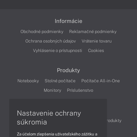
Informácie
Obchodné podmienky
Reklamačné podmienky
Ochrana osobných údajov
Vrátenie tovaru
Vyhlásenie o prístupnosti
Cookies
Produkty
Notebooky
Stolné počítače
Počítače All-in-One
Monitory
Príslušenstvo
Články
Nastavenie ochrany
súkromia
Obchodné informácie
Novinky
Akcie
Produkty
Technológie
Videá
Za účelom zlepšenia užívateľského zážitku a