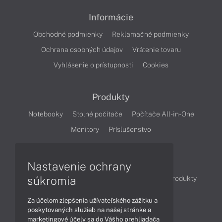
Informácie
Obchodné podmienky
Reklamačné podmienky
Ochrana osobných údajov
Vrátenie tovaru
Vyhlásenie o prístupnosti
Cookies
Produkty
Notebooky
Stolné počítače
Počítače All-in-One
Monitory
Príslušenstvo
Články
Nastavenie ochrany
súkromia
Obchodné informácie
Novinky
Akcie
Produkty
Technológie
Videá
Za účelom zlepšenia užívateľského zážitku a
poskytovaných služieb na našej stránke a
marketingové účely sa do Vášho prehliadača