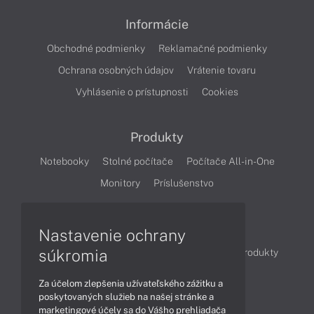
Informácie
Obchodné podmienky
Reklamačné podmienky
Ochrana osobných údajov
Vrátenie tovaru
Vyhlásenie o prístupnosti
Cookies
Produkty
Notebooky
Stolné počítače
Počítače All-in-One
Monitory
Príslušenstvo
Články
Nastavenie ochrany
súkromia
Obchodné informácie
Novinky
Akcie
Produkty
Technológie
Videá
Za účelom zlepšenia užívateľského zážitku a
poskytovaných služieb na našej stránke a
marketingové účely sa do Vášho prehliadača