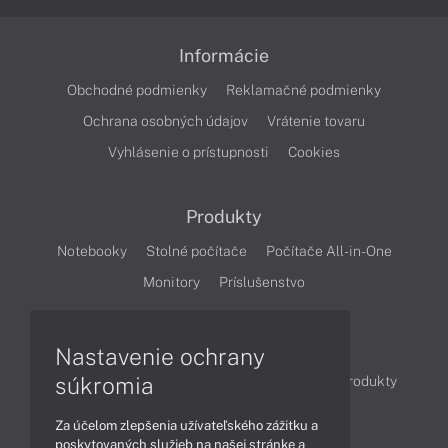
Informácie
Obchodné podmienky
Reklamačné podmienky
Ochrana osobných údajov
Vrátenie tovaru
Vyhlásenie o prístupnosti
Cookies
Produkty
Notebooky
Stolné počítače
Počítače All-in-One
Monitory
Príslušenstvo
Články
Nastavenie ochrany
súkromia
Obchodné informácie
Novinky
Akcie
Produkty
Technológie
Videá
Za účelom zlepšenia užívateľského zážitku a
poskytovaných služieb na našej stránke a