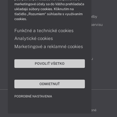
marketingové účely sa do Vášho prehliadača
Obsah
ukladajú súbory cookies. Kliknutím na
tlačidlo „Rozumiem“ súhlasíte s využívaním
Ako nakupovať
Možnosti doručenia a platby
cookies.
Podpora a servis
Servisné služby
Cenník servisu
Funkčné a technické cookies
Analytické cookies
Kontakty
Marketingové a reklamné cookies
043 4224 771
Obchodné oddelenie
Servisné oddelenie
Reklamácia tovaru
POVOLIŤ VŠETKO
On-line portál podpory
TeamViewer (vzdialená podpora)
ODMIETNUŤ
PODROBNÉ NASTAVENIA
MSI-SHOP © 2017 - 2026 Všetky práva vyhradené