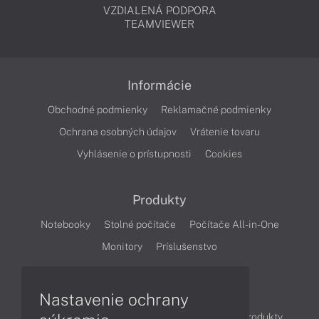
VZDIALENÁ PODPORA
TEAMVIEWER
Informácie
Obchodné podmienky
Reklamačné podmienky
Ochrana osobných údajov
Vrátenie tovaru
Vyhlásenie o prístupnosti
Cookies
Produkty
Notebooky
Stolné počítače
Počítače All-in-One
Monitory
Príslušenstvo
Články
Nastavenie ochrany
Obchodné informácie
Novinky
Akcie
Produkty