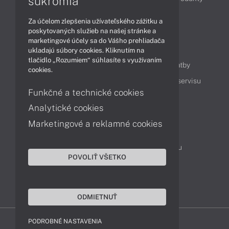
súkromia
Technológie
Videá
Za účelom zlepšenia užívateľského zážitku a
poskytovaných služieb na našej stránke a
marketingové účely sa do Vášho prehliadača
Obsah
ukladajú súbory cookies. Kliknutím na
tlačidlo „Rozumiem“ súhlasíte s využívaním
Ako nakupovať
Možnosti doručenia a platby
cookies.
Podpora a servis
Servisné služby
Cenník servisu
Funkčné a technické cookies
Analytické cookies
Kontakty
Marketingové a reklamné cookies
043 4224 771
Obchodné oddelenie
Servisné oddelenie
Reklamácia tovaru
POVOLIŤ VŠETKO
On-line portál podpory
TeamViewer (vzdialená podpora)
ODMIETNUŤ
PODROBNÉ NASTAVENIA