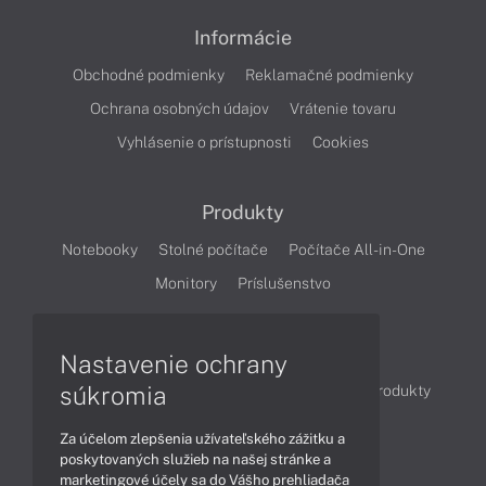
Informácie
Obchodné podmienky
Reklamačné podmienky
Ochrana osobných údajov
Vrátenie tovaru
Vyhlásenie o prístupnosti
Cookies
Produkty
Notebooky
Stolné počítače
Počítače All-in-One
Monitory
Príslušenstvo
Články
Nastavenie ochrany
súkromia
Obchodné informácie
Novinky
Akcie
Produkty
Technológie
Videá
Za účelom zlepšenia užívateľského zážitku a
poskytovaných služieb na našej stránke a
marketingové účely sa do Vášho prehliadača