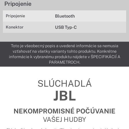
Pripojenie
Pripojenie
Bluetooth
Konektor
USB Typ-C
Toto je všeobecný popis a uvedené informácie sa nemusia
vzťahovať na všetky varianty tohto produktu. Konkrétne
informácie k vybranému produktu nájdete v ŠPECIFIKÁCIÍ A
PARAMETROCH.
SLÚCHADLÁ
JBL
NEKOMPROMISNÉ POČÚVANIE
VAŠEJ HUDBY