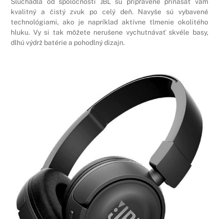
Slúchadlá od spoločnosti JBL sú pripravené prinášať vám
kvalitný a čistý zvuk po celý deň. Navyše sú vybavené
technológiami, ako je napríklad aktívne tlmenie okolitého
hluku. Vy si tak môžete nerušene vychutnávať skvéle basy,
dlhú výdrž batérie a pohodlný dizajn.