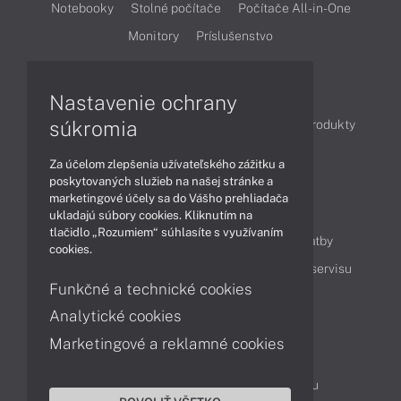
Notebooky
Stolné počítače
Počítače All-in-One
Monitory
Príslušenstvo
Články
Nastavenie ochrany
súkromia
Obchodné informácie
Novinky
Akcie
Produkty
Technológie
Videá
Za účelom zlepšenia užívateľského zážitku a
poskytovaných služieb na našej stránke a
marketingové účely sa do Vášho prehliadača
Obsah
ukladajú súbory cookies. Kliknutím na
tlačidlo „Rozumiem“ súhlasíte s využívaním
Ako nakupovať
Možnosti doručenia a platby
cookies.
Podpora a servis
Servisné služby
Cenník servisu
Funkčné a technické cookies
Analytické cookies
Kontakty
Marketingové a reklamné cookies
043 4224 771
Obchodné oddelenie
Servisné oddelenie
Reklamácia tovaru