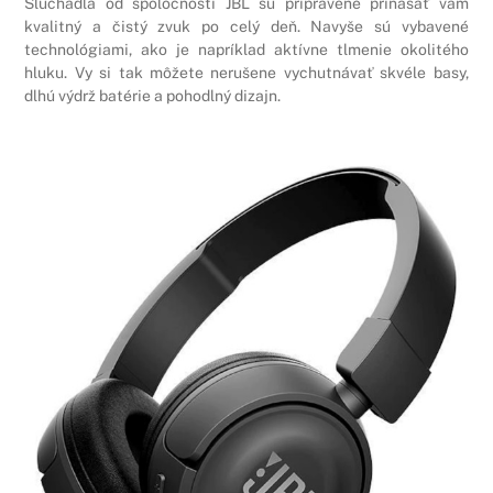
Slúchadlá od spoločnosti JBL sú pripravené prinášať vám
kvalitný a čistý zvuk po celý deň. Navyše sú vybavené
technológiami, ako je napríklad aktívne tlmenie okolitého
hluku. Vy si tak môžete nerušene vychutnávať skvéle basy,
dlhú výdrž batérie a pohodlný dizajn.