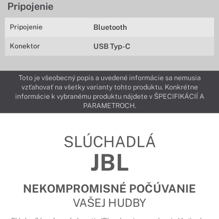
Pripojenie
Pripojenie
Bluetooth
Konektor
USB Typ-C
Toto je všeobecný popis a uvedené informácie sa nemusia
vzťahovať na všetky varianty tohto produktu. Konkrétne
informácie k vybranému produktu nájdete v ŠPECIFIKÁCIÍ A
PARAMETROCH.
SLÚCHADLÁ
JBL
NEKOMPROMISNÉ POČÚVANIE
VAŠEJ HUDBY