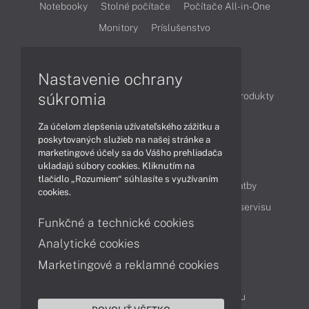
Notebooky
Stolné počítače
Počítače All-in-One
Monitory
Príslušenstvo
Články
Nastavenie ochrany
súkromia
Obchodné informácie
Novinky
Akcie
Produkty
Technológie
Videá
Za účelom zlepšenia užívateľského zážitku a
poskytovaných služieb na našej stránke a
marketingové účely sa do Vášho prehliadača
Obsah
ukladajú súbory cookies. Kliknutím na
tlačidlo „Rozumiem“ súhlasíte s využívaním
Ako nakupovať
Možnosti doručenia a platby
cookies.
Podpora a servis
Servisné služby
Cenník servisu
Funkčné a technické cookies
Analytické cookies
Kontakty
Marketingové a reklamné cookies
043 4224 771
Obchodné oddelenie
Servisné oddelenie
Reklamácia tovaru