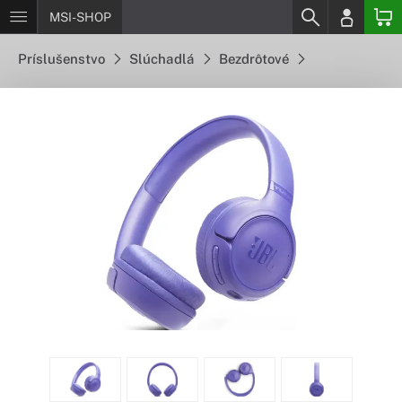
MSI-SHOP
Príslušenstvo
Slúchadlá
Bezdrôtové