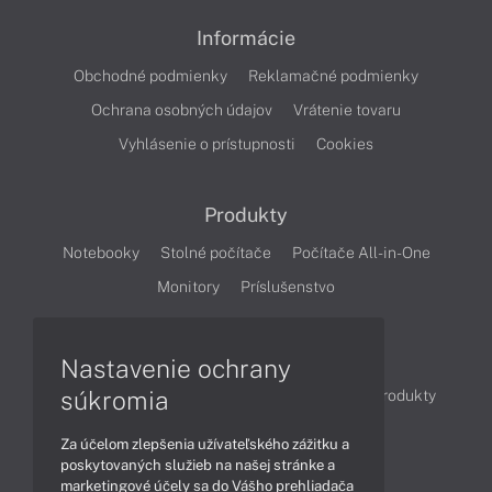
Informácie
Obchodné podmienky
Reklamačné podmienky
Ochrana osobných údajov
Vrátenie tovaru
Vyhlásenie o prístupnosti
Cookies
Produkty
Notebooky
Stolné počítače
Počítače All-in-One
Monitory
Príslušenstvo
Články
Nastavenie ochrany
súkromia
Obchodné informácie
Novinky
Akcie
Produkty
Technológie
Videá
Za účelom zlepšenia užívateľského zážitku a
poskytovaných služieb na našej stránke a
marketingové účely sa do Vášho prehliadača