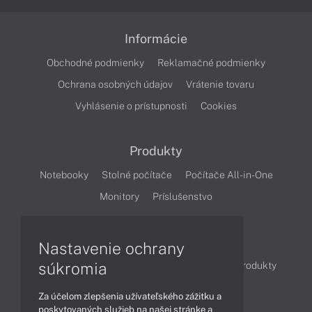
Informácie
Obchodné podmienky
Reklamačné podmienky
Ochrana osobných údajov
Vrátenie tovaru
Vyhlásenie o prístupnosti
Cookies
Produkty
Notebooky
Stolné počítače
Počítače All-in-One
Monitory
Príslušenstvo
Články
Nastavenie ochrany
súkromia
Obchodné informácie
Novinky
Akcie
Produkty
Technológie
Videá
Za účelom zlepšenia užívateľského zážitku a
poskytovaných služieb na našej stránke a