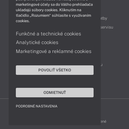
marketingové účely sa do Vášho prehliadača
Obsah
ukladajú súbory cookies. Kliknutím na
tlačidlo „Rozumiem“ súhlasíte s využívaním
Ako nakupovať
Možnosti doručenia a platby
cookies.
Podpora a servis
Servisné služby
Cenník servisu
Funkčné a technické cookies
Analytické cookies
Kontakty
Marketingové a reklamné cookies
043 4224 771
Obchodné oddelenie
Servisné oddelenie
Reklamácia tovaru
POVOLIŤ VŠETKO
On-line portál podpory
TeamViewer (vzdialená podpora)
ODMIETNUŤ
PODROBNÉ NASTAVENIA
MSI-SHOP © 2017 - 2026 Všetky práva vyhradené