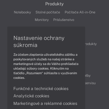
Produkty
Notebooky
Stolné počítače
Počítače All-in-One
Monitory
Príslušenstvo
Články
Nastavenie ochrany
súkromia
Obchodné informácie
Novinky
Akcie
Produkty
Technológie
Videá
Za účelom zlepšenia užívateľského zážitku a
poskytovaných služieb na našej stránke a
marketingové účely sa do Vášho prehliadača
Obsah
ukladajú súbory cookies. Kliknutím na
tlačidlo „Rozumiem“ súhlasíte s využívaním
Ako nakupovať
Možnosti doručenia a platby
cookies.
Podpora a servis
Servisné služby
Cenník servisu
Funkčné a technické cookies
Analytické cookies
Kontakty
Marketingové a reklamné cookies
043 4224 771
Obchodné oddelenie