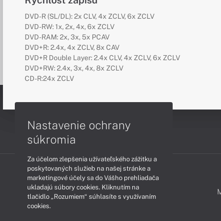
Rýchlosť zápisu
DVD-R (SL/DL): 2x CLV, 4x ZCLV, 6x ZCLV
DVD-RW: 1x, 2x, 4x, 6x ZCLV
DVD-RAM: 2x, 3x, 5x PCAV
DVD+R: 2.4x, 4x ZCLV, 8x CAV
DVD+R Double Layer: 2.4x CLV, 4x ZCLV, 6x ZCLV
DVD+RW: 2.4x, 3x, 4x, 8x ZCLV
CD-R:24x ZCLV
Nastavenie ochrany
súkromia
Za účelom zlepšenia užívateľského zážitku a
poskytovaných služieb na našej stránke a
marketingové účely sa do Vášho prehliadača
ukladajú súbory cookies. Kliknutím na
PODPORA A SERVIS
tlačidlo „Rozumiem“ súhlasíte s využívaním
cookies.