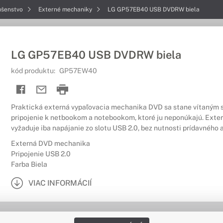
ušenstvo
Externé mechaniky
LG GP57EB40 USB DVDRW biela
LG GP57EB40 USB DVDRW biela
kód produktu:
GP57EW40
Praktická externá vypaľovacia mechanika DVD sa stane vítaným 
pripojenie k netbookom a notebookom, ktoré ju neponúkajú. Ext
vyžaduje iba napájanie zo slotu USB 2.0, bez nutnosti prídavného 
Externá DVD mechanika
Pripojenie USB 2.0
Farba Biela
VIAC INFORMÁCIÍ