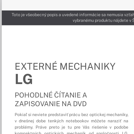
Toto je všeobecný popis a uvedené informácie sa nemusia vzťah
vybranému produktu nájdete 
EXTERNÉ MECHANIKY
LG
POHODLNÉ ČÍTANIE A
ZAPISOVANIE NA DVD
Pokiaľ si neviete predstaviť prácu bez optickej mechaniky,
v dnešnej dobe tenkých notebookov môžete naraziť na
problémy. Práve preto je tu pre Vás riešenie v podobe
kompaktných optických mechaník od spoločnosti LG,