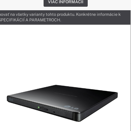
VIAC INFORMÁCIÍ
ovať na všetky varianty tohto produktu. Konkrétne informácie k
v ŠPECIFIKÁCIÍ A PARAMETROCH.