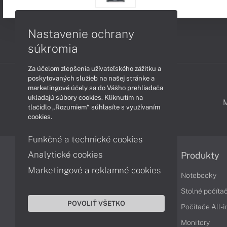
Nastavenie ochrany
súkromia
Za účelom zlepšenia užívateľského zážitku a
poskytovaných služieb na našej stránke a
marketingové účely sa do Vášho prehliadača
ukladajú súbory cookies. Kliknutím na
PODPORA A SERVIS
tlačidlo „Rozumiem“ súhlasíte s využívaním
cookies.
Funkčné a technické cookies
Analytické cookies
Informácie
Produkty
Marketingové a reklamné cookies
Obchodné podmienky
Notebooky
Reklamačné podmienky
Stolné počíta
POVOLIŤ VŠETKO
Ochrana osobných údajov
Počítače All-
Vrátenie tovaru
Monitory