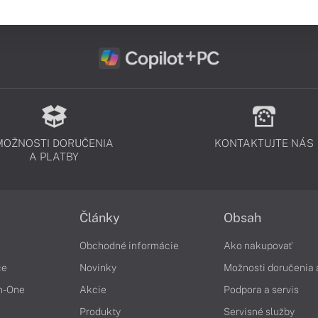
MOŽNOSTI DORUČENIA
KONTAKTUJTE NÁS
A PLATBY
Články
Obsah
Obchodné informácie
Ako nakupovať
če
Novinky
Možnosti doručenia 
in-One
Akcie
Podpora a servis
Produkty
Servisné služby