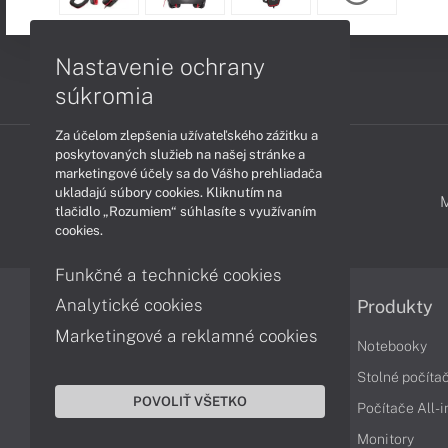
Nastavenie ochrany
súkromia
Za účelom zlepšenia užívateľského zážitku a
poskytovaných služieb na našej stránke a
marketingové účely sa do Vášho prehliadača
ukladajú súbory cookies. Kliknutím na
PODPORA A SERVIS
tlačidlo „Rozumiem“ súhlasíte s využívaním
cookies.
Funkčné a technické cookies
Analytické cookies
Informácie
Produkty
Marketingové a reklamné cookies
Obchodné podmienky
Notebooky
Reklamačné podmienky
Stolné počíta
POVOLIŤ VŠETKO
Ochrana osobných údajov
Počítače All-
Vrátenie tovaru
Monitory