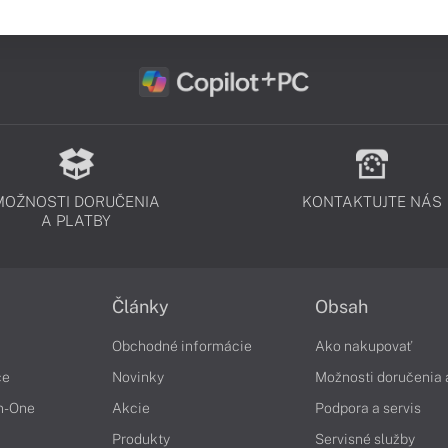
MOŽNOSTI DORUČENIA
KONTAKTUJTE NÁS
A PLATBY
Články
Obsah
Obchodné informácie
Ako nakupovať
če
Novinky
Možnosti doručenia 
in-One
Akcie
Podpora a servis
Produkty
Servisné služby