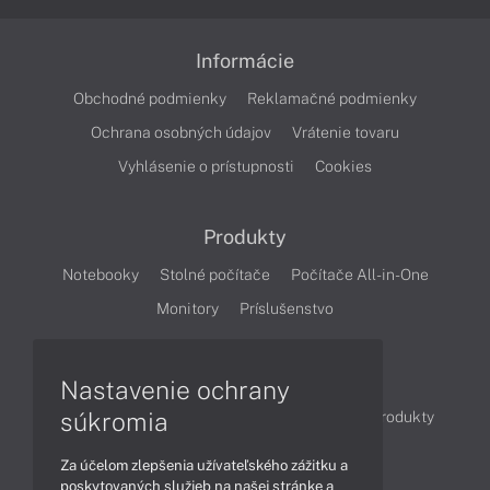
Informácie
Obchodné podmienky
Reklamačné podmienky
Ochrana osobných údajov
Vrátenie tovaru
Vyhlásenie o prístupnosti
Cookies
Produkty
Notebooky
Stolné počítače
Počítače All-in-One
Monitory
Príslušenstvo
Články
Nastavenie ochrany
súkromia
Obchodné informácie
Novinky
Akcie
Produkty
Technológie
Videá
Za účelom zlepšenia užívateľského zážitku a
poskytovaných služieb na našej stránke a