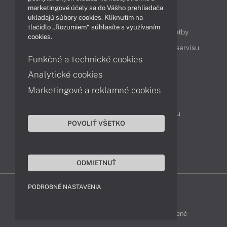
marketingové účely sa do Vášho prehliadača
Obsah
ukladajú súbory cookies. Kliknutím na
tlačidlo „Rozumiem“ súhlasíte s využívaním
Ako nakupovať
Možnosti doručenia a platby
cookies.
Podpora a servis
Servisné služby
Cenník servisu
Funkčné a technické cookies
Analytické cookies
Kontakty
Marketingové a reklamné cookies
043 4224 771
Obchodné oddelenie
Servisné oddelenie
Reklamácia tovaru
POVOLIŤ VŠETKO
On-line portál podpory
TeamViewer (vzdialená podpora)
ODMIETNUŤ
PODROBNÉ NASTAVENIA
MSI-SHOP © 2017 - 2026 Všetky práva vyhradené