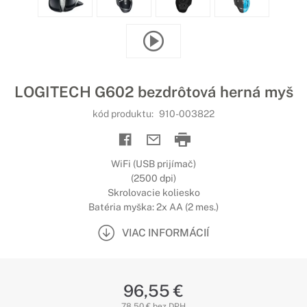
LOGITECH G602 bezdrôtová herná myš
kód produktu:
910-003822
WiFi (USB prijímač)
(2500 dpi)
Skrolovacie koliesko
Batéria myška: 2x AA (2 mes.)
VIAC INFORMÁCIÍ
96,55 €
78,50 € bez DPH