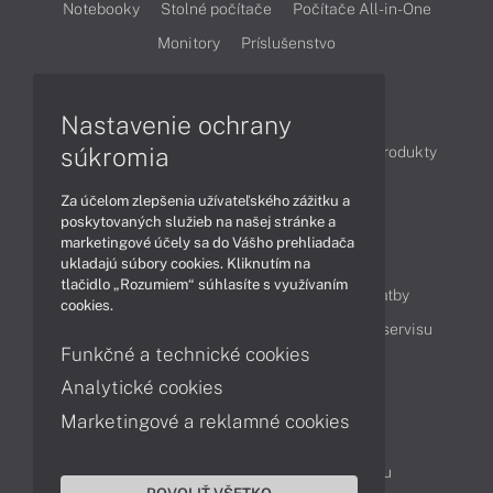
Notebooky
Stolné počítače
Počítače All-in-One
Monitory
Príslušenstvo
Články
Nastavenie ochrany
súkromia
Obchodné informácie
Novinky
Akcie
Produkty
Technológie
Videá
Za účelom zlepšenia užívateľského zážitku a
poskytovaných služieb na našej stránke a
marketingové účely sa do Vášho prehliadača
Obsah
ukladajú súbory cookies. Kliknutím na
tlačidlo „Rozumiem“ súhlasíte s využívaním
Ako nakupovať
Možnosti doručenia a platby
cookies.
Podpora a servis
Servisné služby
Cenník servisu
Funkčné a technické cookies
Analytické cookies
Kontakty
Marketingové a reklamné cookies
043 4224 771
Obchodné oddelenie
Servisné oddelenie
Reklamácia tovaru