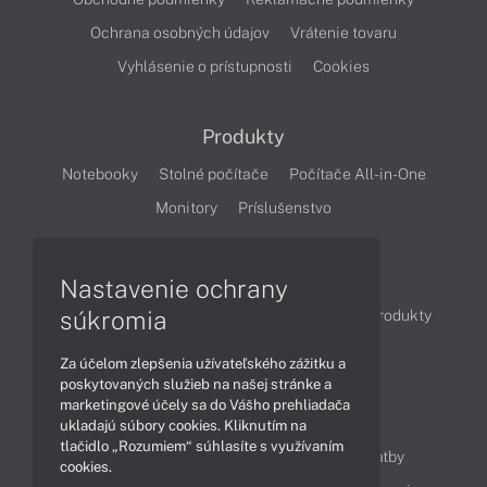
Ochrana osobných údajov
Vrátenie tovaru
Vyhlásenie o prístupnosti
Cookies
Produkty
Notebooky
Stolné počítače
Počítače All-in-One
Monitory
Príslušenstvo
Články
Nastavenie ochrany
súkromia
Obchodné informácie
Novinky
Akcie
Produkty
Technológie
Videá
Za účelom zlepšenia užívateľského zážitku a
poskytovaných služieb na našej stránke a
marketingové účely sa do Vášho prehliadača
Obsah
ukladajú súbory cookies. Kliknutím na
tlačidlo „Rozumiem“ súhlasíte s využívaním
Ako nakupovať
Možnosti doručenia a platby
cookies.