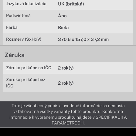
Jazyková lokalizácia
UK (britská)
Podsvietená
Áno
Farba
Biela
Rozmery (ŠxHxV)
370,6 x 157,0 x 37,2 mm
Záruka
Záruka pri kúpe na IČO
2 rok(y)
Záruka pri kúpe bez
2 rok(y)
IČO
Toto je všeobecný popis a uvedené informácie sa nemusia
vzťahovať na všetky varianty tohto produktu. Konkrétne
informácie k vybranému produktu nájdete v ŠPECIFIKÁCIÍ A
PARAMETROCH.