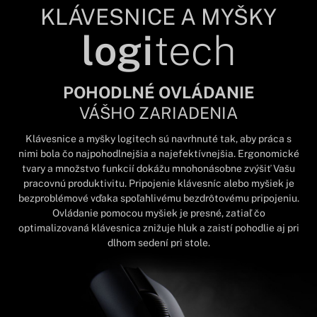
KLÁVESNICE A MYŠKY
logi
tech
POHODLNÉ OVLÁDANIE
VÁŠHO ZARIADENIA
Klávesnice a myšky logitech sú navrhnuté tak, aby práca s
nimi bola čo najpohodlnejšia a najefektívnejšia. Ergonomické
tvary a množstvo funkcií dokážu mnohonásobne zvýšiť Vašu
pracovnú produktivitu. Pripojenie klávesníc alebo myšiek je
bezproblémové vďaka spoľahlivému bezdrôtovému pripojeniu.
Ovládanie pomocou myšiek je presné, zatiaľ čo
optimalizovaná klávesnica znižuje hluk a zaistí pohodlie aj pri
dlhom sedení pri stole.