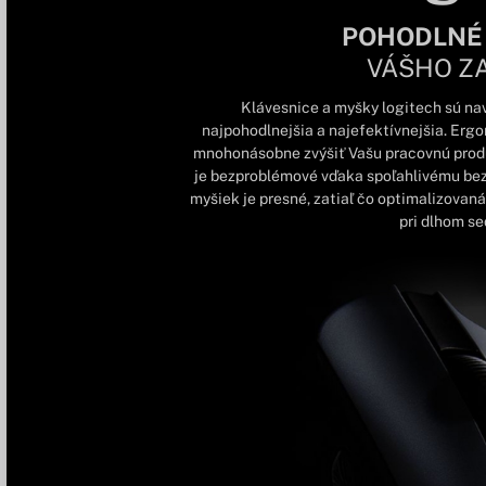
POHODLNÉ
VÁŠHO Z
Klávesnice a myšky logitech sú nav
najpohodlnejšia a najefektívnejšia. Erg
mnohonásobne zvýšiť Vašu pracovnú produk
je bezproblémové vďaka spoľahlivému be
myšiek je presné, zatiaľ čo optimalizovaná 
pri dlhom sed