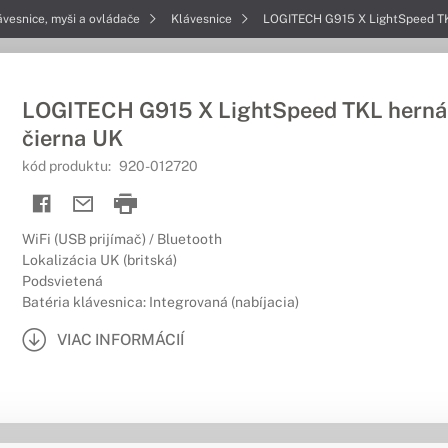
ávesnice, myši a ovládače
Klávesnice
LOGITECH G915 X LightSpeed TK
LOGITECH G915 X LightSpeed TKL herná
čierna UK
kód produktu:
920-012720
WiFi (USB prijímač) / Bluetooth
Lokalizácia UK (britská)
Podsvietená
Batéria klávesnica: Integrovaná (nabíjacia)
VIAC INFORMÁCIÍ