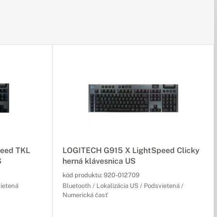
eed TKL
LOGITECH G915 X LightSpeed Clicky
S
herná klávesnica US
kód produktu:
920-012709
vietená
Bluetooth / Lokalizácia US / Podsvietená /
Numerická časť