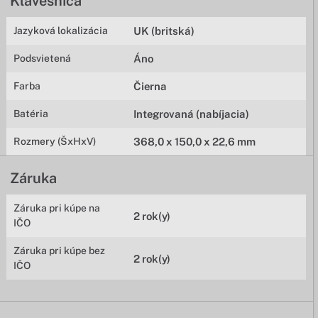
Klávesnica
Jazyková lokalizácia
UK (britská)
Podsvietená
Áno
Farba
Čierna
Batéria
Integrovaná (nabíjacia)
Rozmery (ŠxHxV)
368,0 x 150,0 x 22,6 mm
Záruka
Záruka pri kúpe na
2 rok(y)
IČO
Záruka pri kúpe bez
2 rok(y)
IČO