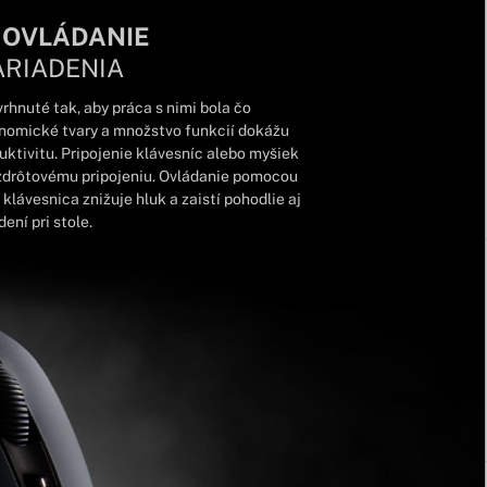
 OVLÁDANIE
ARIADENIA
rhnuté tak, aby práca s nimi bola čo
onomické tvary a množstvo funkcií dokážu
tivitu. Pripojenie klávesníc alebo myšiek
zdrôtovému pripojeniu. Ovládanie pomocou
klávesnica znižuje hluk a zaistí pohodlie aj
ení pri stole.