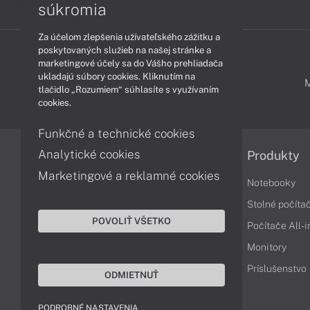
súkromia
Za účelom zlepšenia užívateľského zážitku a
poskytovaných služieb na našej stránke a
marketingové účely sa do Vášho prehliadača
ukladajú súbory cookies. Kliknutím na
PODPORA A SERVIS
tlačidlo „Rozumiem“ súhlasíte s využívaním
cookies.
Funkčné a technické cookies
Analytické cookies
Informácie
Produkty
Marketingové a reklamné cookies
Obchodné podmienky
Notebooky
Reklamačné podmienky
Stolné počíta
POVOLIŤ VŠETKO
Ochrana osobných údajov
Počítače All-
Vrátenie tovaru
Monitory
Vyhlásenie o prístupnosti
Príslušenstvo
ODMIETNUŤ
Cookies
PODROBNÉ NASTAVENIA