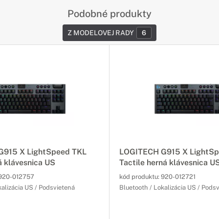
Podobné produkty
Z MODELOVEJ RADY
6
915 X LightSpeed TKL
LOGITECH G915 X LightSp
á klávesnica US
Tactile herná klávesnica U
920-012757
kód produktu:
920-012721
kalizácia US / Podsvietená
Bluetooth / Lokalizácia US / Pods