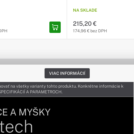
NA SKLADE
215,20 €
 DPH
174,96 € bez DPH
VIAC INFORMÁCIÍ
ovať na všetky varianty tohto produktu. Konkrétne informácie k
v ŠPECIFIKÁCIÍ A PARAMETROCH.
CE A MYŠKY
tech