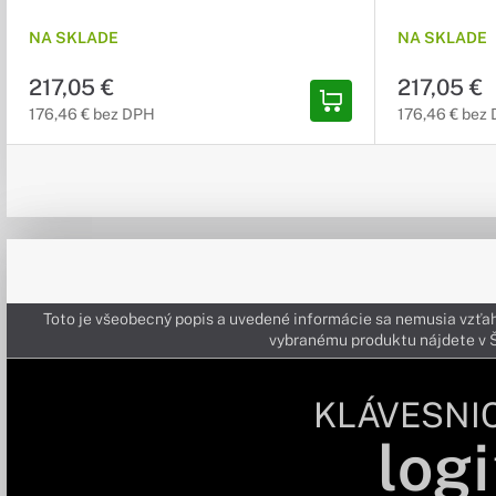
NA SKLADE
NA SKLADE
217,05 €
217,05 €
176,46 € bez DPH
176,46 € bez
Toto je všeobecný popis a uvedené informácie sa nemusia vzťah
vybranému produktu nájdete 
KLÁVESNI
logi