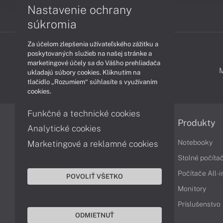
Nastavenie ochrany
súkromia
Za účelom zlepšenia užívateľského zážitku a
poskytovaných služieb na našej stránke a
marketingové účely sa do Vášho prehliadača
PODPORA A SERVIS
ukladajú súbory cookies. Kliknutím na
tlačidlo „Rozumiem“ súhlasíte s využívaním
cookies.
Funkčné a technické cookies
Informácie
Produkty
Analytické cookies
Obchodné podmienky
Notebooky
Marketingové a reklamné cookies
Reklamačné podmienky
Stolné počíta
Ochrana osobných údajov
Počítače All-
POVOLIŤ VŠETKO
Vrátenie tovaru
Monitory
Vyhlásenie o prístupnosti
Príslušenstvo
ODMIETNUŤ
Cookies