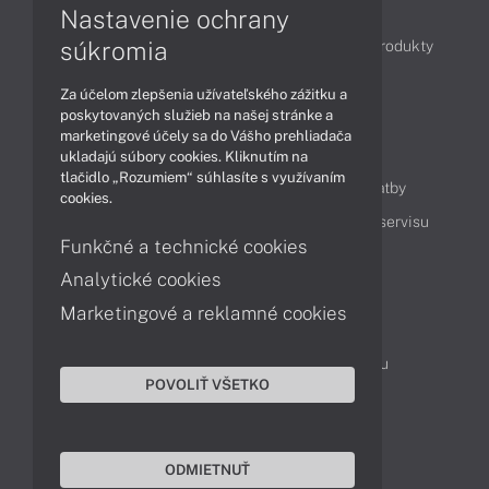
Články
Nastavenie ochrany
súkromia
Obchodné informácie
Novinky
Akcie
Produkty
Technológie
Videá
Za účelom zlepšenia užívateľského zážitku a
poskytovaných služieb na našej stránke a
marketingové účely sa do Vášho prehliadača
Obsah
ukladajú súbory cookies. Kliknutím na
tlačidlo „Rozumiem“ súhlasíte s využívaním
Ako nakupovať
Možnosti doručenia a platby
cookies.
Podpora a servis
Servisné služby
Cenník servisu
Funkčné a technické cookies
Analytické cookies
Kontakty
Marketingové a reklamné cookies
043 4224 771
Obchodné oddelenie
Servisné oddelenie
Reklamácia tovaru
POVOLIŤ VŠETKO
On-line portál podpory
TeamViewer (vzdialená podpora)
ODMIETNUŤ