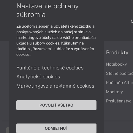
Nastavenie ochrany
súkromia
PODPORA A SERVIS
Za účelom zlepšenia užívateľského zážitku a
poskytovaných služieb na našej stránke a
marketingové účely sa do Vášho prehliadača
ukladajú súbory cookies. Kliknutím na
tlačidlo „Rozumiem“ súhlasíte s využívaním
Informácie
Produkty
cookies.
Obchodné podmienky
Notebooky
Funkčné a technické cookies
Reklamačné podmienky
Stolné počíta
Analytické cookies
Ochrana osobných údajov
Počítače All-
Marketingové a reklamné cookies
Vrátenie tovaru
Monitory
Vyhlásenie o prístupnosti
Príslušenstvo
POVOLIŤ VŠETKO
Cookies
ODMIETNUŤ