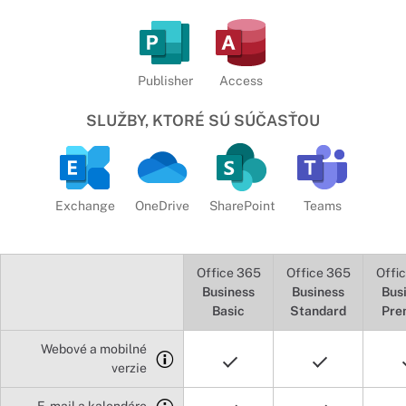
Publisher
Access
SLUŽBY, KTORÉ SÚ SÚČASŤOU
Exchange
OneDrive
SharePoint
Teams
Office 365
Office 365
Offi
Business
Business
Bus
Basic
Standard
Pre
Webové a mobilné
verzie
E-mail a kalendáre