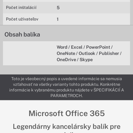
Počet inštalácií
5
Počet užívateľov
1
Obsah balíka
Word / Excel / PowerPoint /
OneNote / Outlook / Publisher /
OneDrive / Skype
Toto je všeobecný popis a uvedené informácie sa nemusia
vzťahovať na všetky varianty tohto produktu. Konkrétne
informácie k vybranému produktu nájdete v ŠPECIFIKÁCIÍ A
PARAMETROCH.
Microsoft Office 365
Legendárny kancelársky balík pre