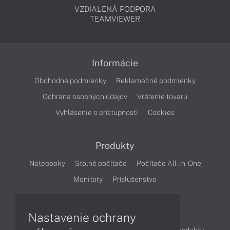
VZDIALENÁ PODPORA
TEAMVIEWER
Informácie
Obchodné podmienky
Reklamačné podmienky
Ochrana osobných údajov
Vrátenie tovaru
Vyhlásenie o prístupnosti
Cookies
Produkty
Notebooky
Stolné počítače
Počítače All-in-One
Monitory
Príslušenstvo
Články
Nastavenie ochrany
Obchodné informácie
Novinky
Akcie
Produkty