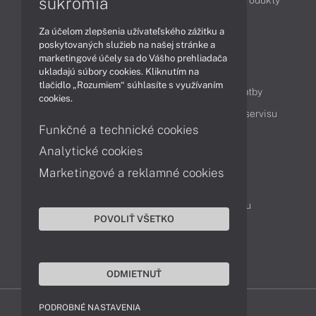
súkromia
Technológie
Videá
Za účelom zlepšenia užívateľského zážitku a
poskytovaných služieb na našej stránke a
marketingové účely sa do Vášho prehliadača
Obsah
ukladajú súbory cookies. Kliknutím na
tlačidlo „Rozumiem“ súhlasíte s využívaním
Ako nakupovať
Možnosti doručenia a platby
cookies.
Podpora a servis
Servisné služby
Cenník servisu
Funkčné a technické cookies
Analytické cookies
Kontakty
Marketingové a reklamné cookies
043 4224 771
Obchodné oddelenie
Servisné oddelenie
Reklamácia tovaru
POVOLIŤ VŠETKO
On-line portál podpory
TeamViewer (vzdialená podpora)
ODMIETNUŤ
PODROBNÉ NASTAVENIA