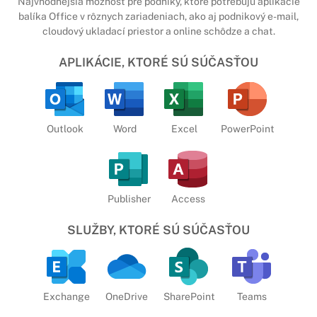
Najvhodnejšia možnosť pre podniky, ktoré potrebujú aplikácie
balíka Office v rôznych zariadeniach, ako aj podnikový e-mail,
cloudový ukladací priestor a online schôdze a chat.
APLIKÁCIE, KTORÉ SÚ SÚČASŤOU
Outlook
Word
Excel
PowerPoint
Publisher
Access
SLUŽBY, KTORÉ SÚ SÚČASŤOU
Exchange
OneDrive
SharePoint
Teams