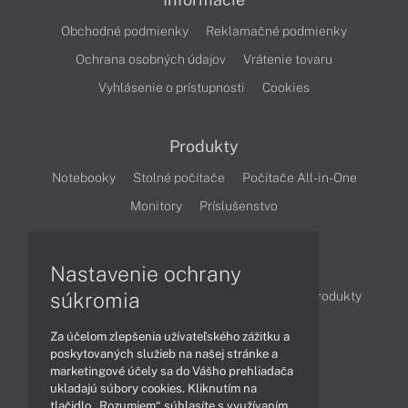
Obchodné podmienky
Reklamačné podmienky
Ochrana osobných údajov
Vrátenie tovaru
Vyhlásenie o prístupnosti
Cookies
Produkty
Notebooky
Stolné počítače
Počítače All-in-One
Monitory
Príslušenstvo
Články
Nastavenie ochrany
súkromia
Obchodné informácie
Novinky
Akcie
Produkty
Technológie
Videá
Za účelom zlepšenia užívateľského zážitku a
poskytovaných služieb na našej stránke a
marketingové účely sa do Vášho prehliadača
Obsah
ukladajú súbory cookies. Kliknutím na
tlačidlo „Rozumiem“ súhlasíte s využívaním