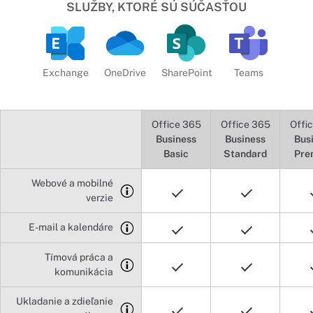
SLUŽBY, KTORÉ SÚ SÚČASŤOU
Exchange
OneDrive
SharePoint
Teams
Office 365
Office 365
Offi
Business
Business
Bus
Basic
Standard
Pre
Webové a mobilné
verzie
E-mail a kalendáre
Tímová práca a
komunikácia
Ukladanie a zdieľanie