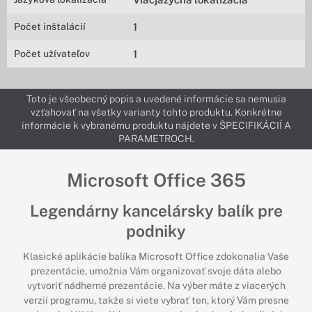
Počet inštalácií
1
Počet užívateľov
1
Toto je všeobecný popis a uvedené informácie sa nemusia
vzťahovať na všetky varianty tohto produktu. Konkrétne
informácie k vybranému produktu nájdete v ŠPECIFIKÁCIÍ A
PARAMETROCH.
Microsoft Office 365
Legendárny kancelársky balík pre
podniky
Klasické aplikácie balíka Microsoft Office zdokonalia Vaše
prezentácie, umožnia Vám organizovať svoje dáta alebo
vytvoriť nádherné prezentácie. Na výber máte z viacerých
verzií programu, takže si viete vybrať ten, ktorý Vám presne