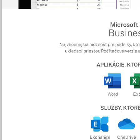
Microsoft
Busine
Najvhodnejšia možnosť pre podniky, kto
ukladací priestor. Počítačové verzie a
APLIKÁCIE, KT
Word
Exc
SLUŽBY, KTOR
Exchange
OneDrive