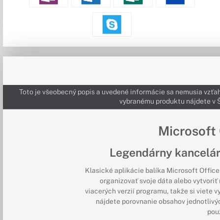
Toto je všeobecný popis a uvedené informácie sa nemusia vzťah
vybranému produktu nájdete 
Microsoft
Legendárny kancelár
Klasické aplikácie balíka Microsoft Offic
organizovať svoje dáta alebo vytvoriť
viacerých verzií programu, takže si viete v
nájdete porovnanie obsahov jednotlivých 
použ