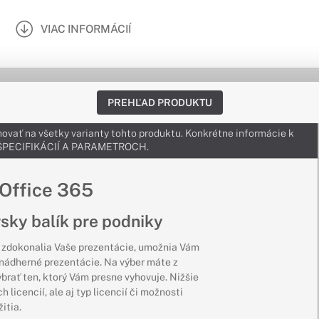
VIAC INFORMÁCIÍ
PREHĽAD PRODUKTU
ovať na všetky varianty tohto produktu. Konkrétne informácie k
v ŠPECIFIKÁCIÍ A PARAMETROCH.
 Office 365
sky balík pre podniky
e zdokonalia Vaše prezentácie, umožnia Vám
 nádherné prezentácie. Na výber máte z
ybrať ten, ktorý Vám presne vyhovuje. Nižšie
licencií, ale aj typ licencií či možnosti
itia.