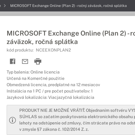
e
MICROSOFT Exchange Online (Plan 2) - ročný záväzok, ročná splátka
MICROSOFT Exchange Online (Plan 2) - r
záväzok, ročná splátka
kód produktu:
NCEEXONPLAN2
Typ balenia: Online licencia
Určená na Komerčné použitie
Obmedzená licencia, predplatné na 12 mesiacov
Inštalácia na 1 PC / pre počet používateľov: 1
Jazyková lokalizácia: Viacjazyčná lokalizácia
PRODUKT NIE JE MOŽNÉ VRÁTIŤ. Objednaním softvéru V
SÚHLAS so začatím poskytovania elektronického obsahu 
lehoty na odstúpenie od zmluvy, čím strácate právo na ods
v zmysle §7 zákona č. 102/2014 Z. z.