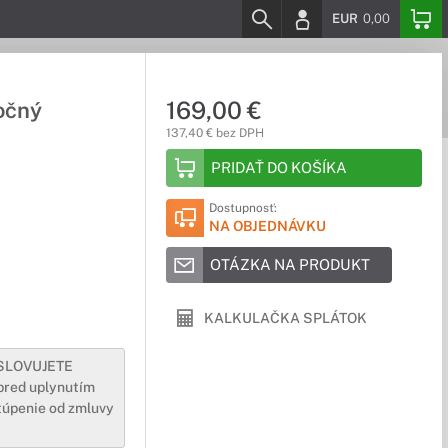
EUR
0,00
169,00 €
očný
137,40 € bez DPH
PRIDAŤ DO KOŠÍKA
Dostupnosť:
NA OBJEDNÁVKU
OTÁZKA NA PRODUKT
KALKULAČKA SPLÁTOK
YSLOVUJETE
pred uplynutím
túpenie od zmluvy