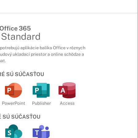
 Office 365
 Standard
potrebujú aplikácie balíka Office v rôznych
oudový ukladací priestor a online schôdze a
at.
ORÉ SÚ SÚČASŤOU
PowerPoint
Publisher
Access
É SÚ SÚČASŤOU