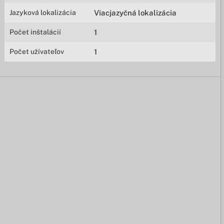
Jazyková lokalizácia
Viacjazyčná lokalizácia
Počet inštalácií
1
Počet užívateľov
1