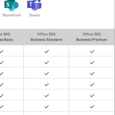
SharePoint
Teams
ce 365
Office 365
Office 365
ss Basic
Business Standard
Business Premium