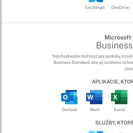
Exchange
OneDrive
Microsoft
Busines
Najvhodnejšia možnosť pre podniky, ktoré 
Business Standard, ako aj rozšírenú ochr
zari
APLIKÁCIE, KT
Outlook
Word
Excel
SLUŽBY, KTOR