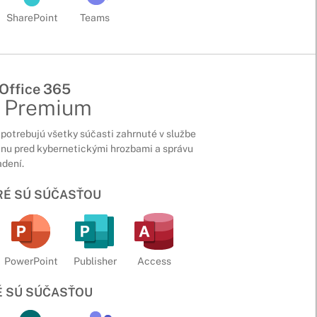
SharePoint
Teams
 Office 365
s Premium
potrebujú všetky súčasti zahrnuté v službe
anu pred kybernetickými hrozbami a správu
adení.
ORÉ SÚ SÚČASŤOU
PowerPoint
Publisher
Access
É SÚ SÚČASŤOU