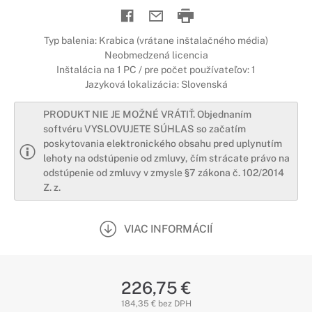
Typ balenia: Krabica (vrátane inštalačného média)
Neobmedzená licencia
Inštalácia na 1 PC / pre počet používateľov: 1
Jazyková lokalizácia: Slovenská
PRODUKT NIE JE MOŽNÉ VRÁTIŤ. Objednaním
softvéru VYSLOVUJETE SÚHLAS so začatím
poskytovania elektronického obsahu pred uplynutím
lehoty na odstúpenie od zmluvy, čím strácate právo na
odstúpenie od zmluvy v zmysle §7 zákona č. 102/2014
Z. z.
VIAC INFORMÁCIÍ
226,75 €
184,35 € bez DPH