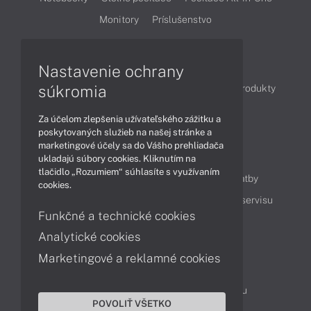
Monitory
Príslušenstvo
Články
Nastavenie ochrany
súkromia
Obchodné informácie
Novinky
Akcie
Produkty
Technológie
Videá
Za účelom zlepšenia užívateľského zážitku a
poskytovaných služieb na našej stránke a
marketingové účely sa do Vášho prehliadača
Obsah
ukladajú súbory cookies. Kliknutím na
tlačidlo „Rozumiem“ súhlasíte s využívaním
Ako nakupovať
Možnosti doručenia a platby
cookies.
Podpora a servis
Servisné služby
Cenník servisu
Funkčné a technické cookies
Analytické cookies
Kontakty
Marketingové a reklamné cookies
043 4224 771
Obchodné oddelenie
Servisné oddelenie
Reklamácia tovaru
POVOLIŤ VŠETKO