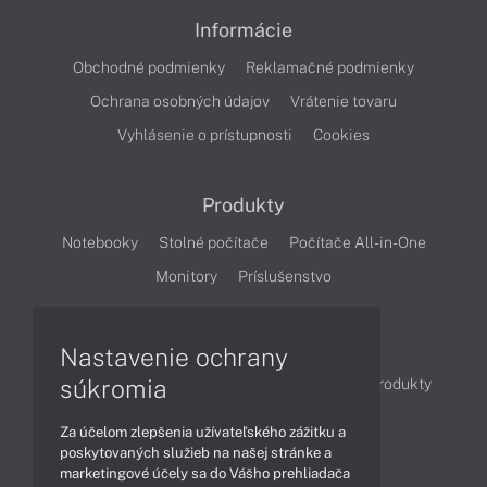
Informácie
Obchodné podmienky
Reklamačné podmienky
Ochrana osobných údajov
Vrátenie tovaru
Vyhlásenie o prístupnosti
Cookies
Produkty
Notebooky
Stolné počítače
Počítače All-in-One
Monitory
Príslušenstvo
Články
Nastavenie ochrany
súkromia
Obchodné informácie
Novinky
Akcie
Produkty
Technológie
Videá
Za účelom zlepšenia užívateľského zážitku a
poskytovaných služieb na našej stránke a
marketingové účely sa do Vášho prehliadača