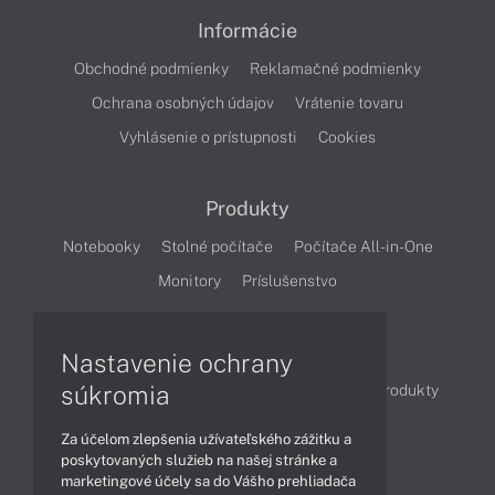
Informácie
Obchodné podmienky
Reklamačné podmienky
Ochrana osobných údajov
Vrátenie tovaru
Vyhlásenie o prístupnosti
Cookies
Produkty
Notebooky
Stolné počítače
Počítače All-in-One
Monitory
Príslušenstvo
Články
Nastavenie ochrany
súkromia
Obchodné informácie
Novinky
Akcie
Produkty
Technológie
Videá
Za účelom zlepšenia užívateľského zážitku a
poskytovaných služieb na našej stránke a
marketingové účely sa do Vášho prehliadača