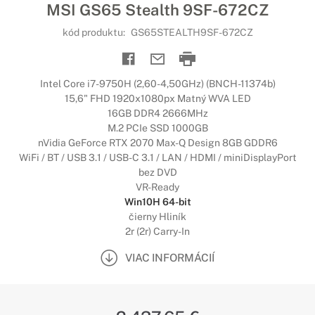
MSI GS65 Stealth 9SF-672CZ
kód produktu:
GS65STEALTH9SF-672CZ
Intel Core i7-9750H (2,60-4,50GHz) (BNCH-11374b)
15,6" FHD 1920x1080px Matný WVA LED
16GB DDR4 2666MHz
M.2 PCIe SSD 1000GB
nVidia GeForce RTX 2070 Max-Q Design 8GB GDDR6
WiFi / BT / USB 3.1 / USB-C 3.1 / LAN / HDMI / miniDisplayPort
bez DVD
VR-Ready
Win10H 64-bit
čierny Hliník
2r (2r) Carry-In
VIAC INFORMÁCIÍ