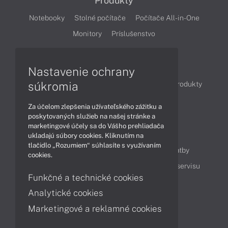
Produkty
Notebooky
Stolné počítače
Počítače All-in-One
Monitory
Príslušenstvo
Články
Nastavenie ochrany
súkromia
Obchodné informácie
Novinky
Akcie
Produkty
Technológie
Videá
Za účelom zlepšenia užívateľského zážitku a
poskytovaných služieb na našej stránke a
marketingové účely sa do Vášho prehliadača
Obsah
ukladajú súbory cookies. Kliknutím na
tlačidlo „Rozumiem“ súhlasíte s využívaním
Ako nakupovať
Možnosti doručenia a platby
cookies.
Podpora a servis
Servisné služby
Cenník servisu
Funkčné a technické cookies
Analytické cookies
Kontakty
Marketingové a reklamné cookies
043 4224 771
Obchodné oddelenie