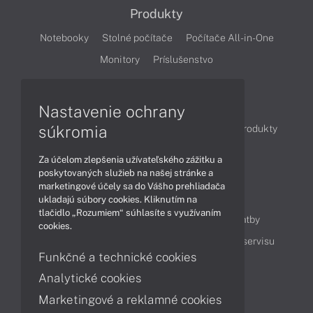
Produkty
Notebooky
Stolné počítače
Počítače All-in-One
Monitory
Príslušenstvo
Články
Nastavenie ochrany
súkromia
Obchodné informácie
Novinky
Akcie
Produkty
Technológie
Videá
Za účelom zlepšenia užívateľského zážitku a
poskytovaných služieb na našej stránke a
marketingové účely sa do Vášho prehliadača
Obsah
ukladajú súbory cookies. Kliknutím na
tlačidlo „Rozumiem“ súhlasíte s využívaním
Ako nakupovať
Možnosti doručenia a platby
cookies.
Podpora a servis
Servisné služby
Cenník servisu
Funkčné a technické cookies
Analytické cookies
Kontakty
Marketingové a reklamné cookies
043 4224 771
Obchodné oddelenie