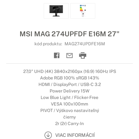
MSI MAG 274UPFDF E16M 27"
kód produktu:
MAG274UPDFE16M
27,0" UHD (4K) 3840x2160px (16:9) 160Hz IPS
Adobe RGB 100% sRGB 143%
HDMI / DisplayPort / USB-C 3.2
Power Delivery 15W
Low Blue Light / Flicker-Free
VESA 100x100mm
PIVOT / Výškovo nastaviteľný
čierny
2r (2r) Carry-In
VIAC INFORMÁCIÍ