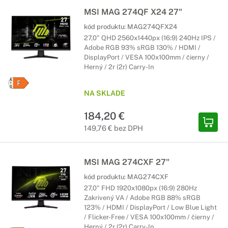
MSI MAG 274QF X24 27"
kód produktu:
MAG274QFX24
27,0" QHD 2560x1440px (16:9) 240Hz IPS /
Adobe RGB 93% sRGB 130% / HDMI /
DisplayPort / VESA 100x100mm / čierny /
Herný / 2r (2r) Carry-In
NA SKLADE
184,20 €
149,76 € bez DPH
MSI MAG 274CXF 27"
kód produktu:
MAG274CXF
27,0" FHD 1920x1080px (16:9) 280Hz
Zakrivený VA / Adobe RGB 88% sRGB
123% / HDMI / DisplayPort / Low Blue Light
/ Flicker-Free / VESA 100x100mm / čierny /
Herný / 2r (2r) Carry-In