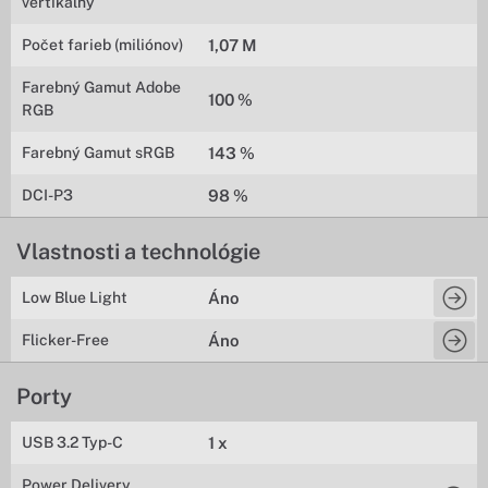
vertikálny
Počet farieb (miliónov)
1,07 M
Farebný Gamut Adobe
100 %
RGB
Farebný Gamut sRGB
143 %
DCI-P3
98 %
Vlastnosti a technológie
Low Blue Light
Áno
Flicker-Free
Áno
Porty
USB 3.2 Typ-C
1 x
Power Delivery