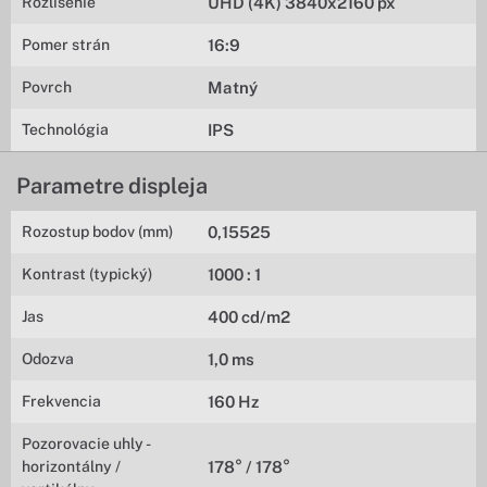
Rozlíšenie
UHD (4K) 3840x2160 px
Pomer strán
16:9
Povrch
Matný
Technológia
IPS
Parametre displeja
Rozostup bodov (mm)
0,15525
Kontrast (typický)
1000 : 1
Jas
400 cd/m2
Odozva
1,0 ms
Frekvencia
160 Hz
Pozorovacie uhly -
horizontálny /
178° / 178°