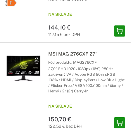
NA SKLADE
144,10 €
117,15 € bez DPH
MSI MAG 276CXF 27"
kód produktu:
MAG276CXF
27,0" FHD 1920x1080px (16:9) 280Hz
Zakrivený VA / Adobe RGB 80% sRGB
102% / HDMI / DisplayPort / Low Blue Light
/ Flicker-Free / VESA 100x100mm / čierny /
Herný / 2r (2r) Carry-In
NA SKLADE
150,70 €
122,52 € bez DPH