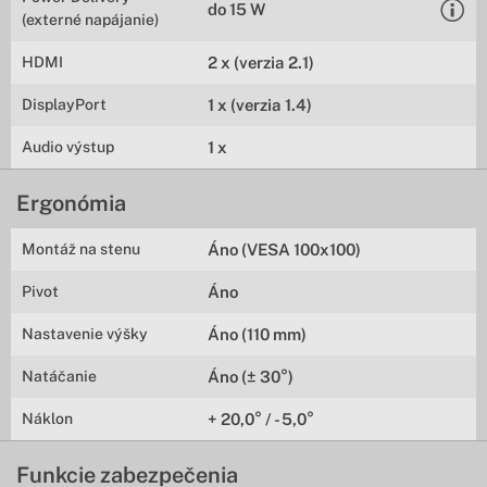
do 15 W
(externé napájanie)
HDMI
2 x (verzia 2.1)
DisplayPort
1 x (verzia 1.4)
Audio výstup
1 x
Ergonómia
Montáž na stenu
Áno (VESA 100x100)
Pivot
Áno
Nastavenie výšky
Áno (110 mm)
Natáčanie
Áno (± 30°)
Náklon
+ 20,0° / - 5,0°
Funkcie zabezpečenia