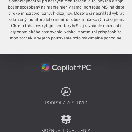
Samozrejmosťou pri herných monitoroch je to, aby ich dizajn
bol prispôsobený na hranie hier. V rámci portfólia MSI nájdete
široké množstvo rôznych dizajnov. Môžete si napríklad vybrať
zakrivený monitor alebo monitor s bezrámčekovým dizajnom.
Okrem toho poskytujú monitory MSI aj rozsiahle možnosti
ergonomického nastavenia, vďaka ktorému si prispôsobíte
monitor tak, aby jeho používanie bolo maximálne pohodlné.
PODPORA A SERVIS
MOŽNOSTI DORUČENIA