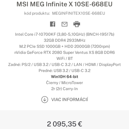
MSI MEG Infinite X 10SE-668EU
kód produktu:
MEGINFINITEX10SE-668EU
Intel Core i7-10700KF (3,80-5,10GHz) (BNCH-19517b)
32GB DDR4 2933MHz
M.2 PCIe SSD 1000GB + HDD 2000GB (7200rpm)
nVidia GeForce RTX 2080 Super Ventus XS 8GB DDR6
WiFi / BT
Zadné: PS/2 / USB 3.2 / USB-C 3.2 / LAN / HDMI / DisplayPort
Predné: USB 3.2 / USB-C 3.2
Win10H 64-bit
Čierny / MicroTower
2r (2r) Carry-In
VIAC INFORMÁCIÍ
2 095,35 €