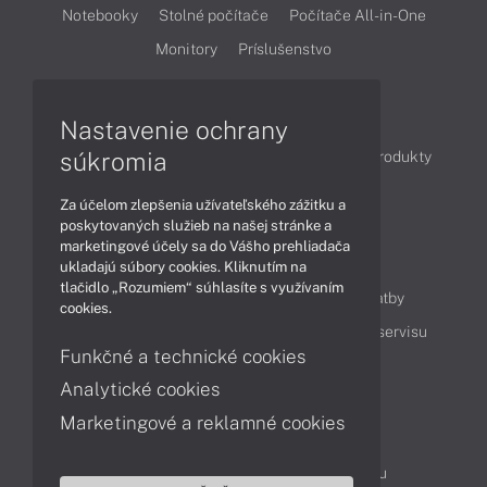
Notebooky
Stolné počítače
Počítače All-in-One
Monitory
Príslušenstvo
Články
Nastavenie ochrany
súkromia
Obchodné informácie
Novinky
Akcie
Produkty
Technológie
Videá
Za účelom zlepšenia užívateľského zážitku a
poskytovaných služieb na našej stránke a
marketingové účely sa do Vášho prehliadača
Obsah
ukladajú súbory cookies. Kliknutím na
tlačidlo „Rozumiem“ súhlasíte s využívaním
Ako nakupovať
Možnosti doručenia a platby
cookies.
Podpora a servis
Servisné služby
Cenník servisu
Funkčné a technické cookies
Analytické cookies
Kontakty
Marketingové a reklamné cookies
043 4224 771
Obchodné oddelenie
Servisné oddelenie
Reklamácia tovaru