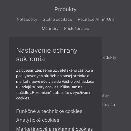
Produkty
Notebooky
Stolné počítače
Počítače All-in-One
Monitory
Príslušenstvo
Články
Nastavenie ochrany
súkromia
Obchodné informácie
Novinky
Akcie
Produkty
Technológie
Videá
Za účelom zlepšenia užívateľského zážitku a
poskytovaných služieb na našej stránke a
marketingové účely sa do Vášho prehliadača
Obsah
ukladajú súbory cookies. Kliknutím na
tlačidlo „Rozumiem“ súhlasíte s využívaním
Ako nakupovať
Možnosti doručenia a platby
cookies.
Podpora a servis
Servisné služby
Cenník servisu
Funkčné a technické cookies
Analytické cookies
Kontakty
Marketingové a reklamné cookies