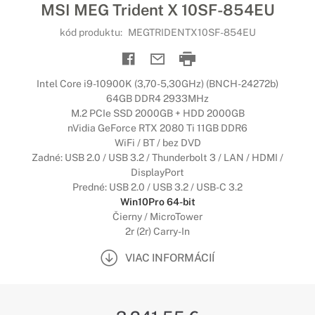
MSI MEG Trident X 10SF-854EU
kód produktu:
MEGTRIDENTX10SF-854EU
Intel Core i9-10900K (3,70-5,30GHz) (BNCH-24272b)
64GB DDR4 2933MHz
M.2 PCIe SSD 2000GB + HDD 2000GB
nVidia GeForce RTX 2080 Ti 11GB DDR6
WiFi / BT / bez DVD
Zadné: USB 2.0 / USB 3.2 / Thunderbolt 3 / LAN / HDMI /
DisplayPort
Predné: USB 2.0 / USB 3.2 / USB-C 3.2
Win10Pro 64-bit
Čierny / MicroTower
2r (2r) Carry-In
VIAC INFORMÁCIÍ