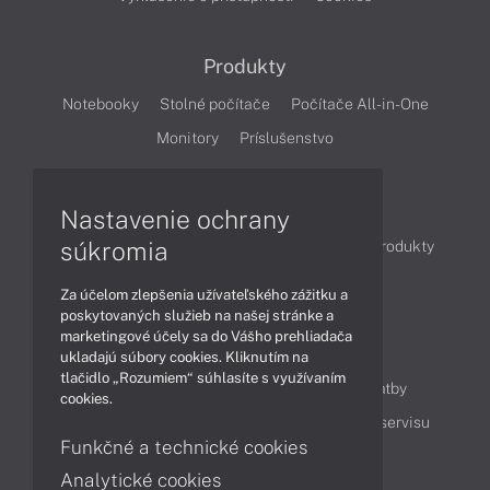
Produkty
Notebooky
Stolné počítače
Počítače All-in-One
Monitory
Príslušenstvo
Články
Nastavenie ochrany
súkromia
Obchodné informácie
Novinky
Akcie
Produkty
Technológie
Videá
Za účelom zlepšenia užívateľského zážitku a
poskytovaných služieb na našej stránke a
marketingové účely sa do Vášho prehliadača
Obsah
ukladajú súbory cookies. Kliknutím na
tlačidlo „Rozumiem“ súhlasíte s využívaním
Ako nakupovať
Možnosti doručenia a platby
cookies.
Podpora a servis
Servisné služby
Cenník servisu
Funkčné a technické cookies
Analytické cookies