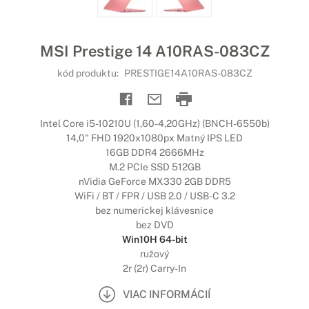
MSI Prestige 14 A10RAS-083CZ
kód produktu:
PRESTIGE14A10RAS-083CZ
Intel Core i5-10210U (1,60-4,20GHz) (BNCH-6550b)
14,0" FHD 1920x1080px Matný IPS LED
16GB DDR4 2666MHz
M.2 PCIe SSD 512GB
nVidia GeForce MX330 2GB DDR5
WiFi / BT / FPR / USB 2.0 / USB-C 3.2
bez numerickej klávesnice
bez DVD
Win10H 64-bit
ružový
2r (2r) Carry-In
VIAC INFORMÁCIÍ