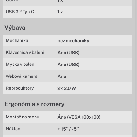
USB 3.2 Typ-C
1 x
Výbava
Mechanika
bez mechaniky
Klávesnica v balení
Áno (USB)
Myška v balení
Áno (USB)
Webová kamera
Áno
Reproduktory
2x 2,0 W
Ergonómia a rozmery
Montáž na stenu
Áno (VESA 100x100)
Náklon
+ 15° / - 5°