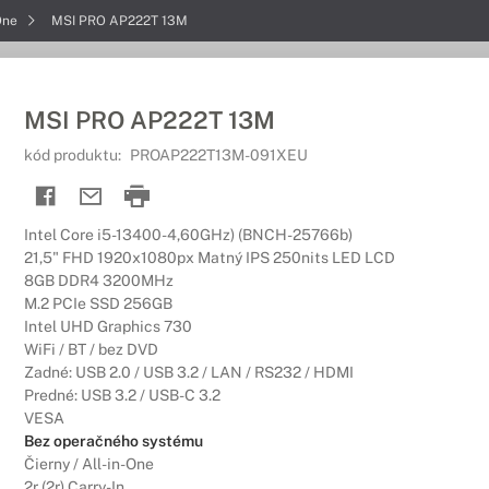
-One
MSI PRO AP222T 13M
MSI PRO AP222T 13M
kód produktu:
PROAP222T13M-091XEU
Intel Core i5-13400-4,60GHz) (BNCH-25766b)
21,5" FHD 1920x1080px Matný IPS 250nits LED LCD
8GB DDR4 3200MHz
M.2 PCIe SSD 256GB
Intel UHD Graphics 730
WiFi / BT / bez DVD
Zadné: USB 2.0 / USB 3.2 / LAN / RS232 / HDMI
Predné: USB 3.2 / USB-C 3.2
VESA
Bez operačného systému
Čierny / All-in-One
2r (2r) Carry-In