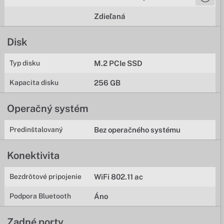
Zdieľaná
Disk
Typ disku
M.2 PCIe SSD
Kapacita disku
256 GB
Operačný systém
Predinštalovaný
Bez operačného systému
Konektivita
Bezdrôtové pripojenie
WiFi 802.11 ac
Podpora Bluetooth
Áno
Zadné porty