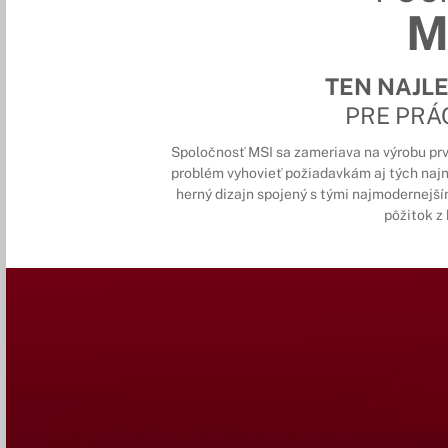
M
TEN NAJL
PRE PRÁ
Spoločnosť MSI sa zameriava na výrobu prv
problém vyhovieť požiadavkám aj tých najn
herný dizajn spojený s tými najmodernejším
pôžitok z 