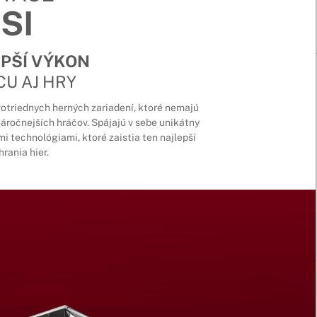
SI
EPŠÍ VÝKON
CU AJ HRY
otriednych herných zariadení, ktoré nemajú
áročnejších hráčov. Spájajú v sebe unikátny
i technológiami, ktoré zaistia ten najlepší
hrania hier.