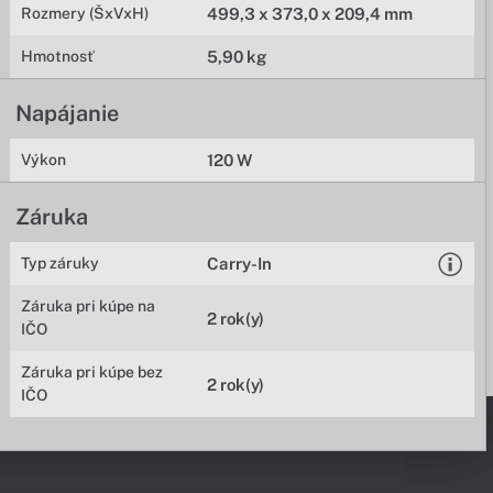
Rozmery (ŠxVxH)
499,3 x 373,0 x 209,4 mm
Hmotnosť
5,90 kg
Napájanie
Výkon
120 W
Záruka
Typ záruky
Carry-In
Záruka pri kúpe na
2 rok(y)
IČO
Záruka pri kúpe bez
2 rok(y)
IČO