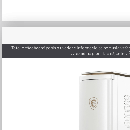
Toto je všeobecný popis a uvedené informácie sa nemusia vzťah
vybranému produktu nájdete 