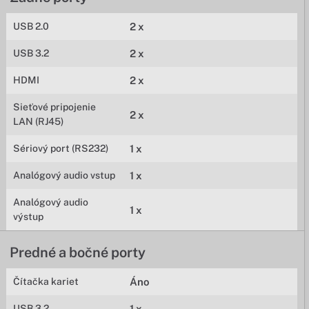
USB 2.0
2 x
USB 3.2
2 x
HDMI
2 x
Sieťové pripojenie
2 x
LAN (RJ45)
Sériový port (RS232)
1 x
Analógový audio vstup
1 x
Analógový audio
1 x
výstup
Predné a bočné porty
Čítačka kariet
Áno
USB 3.2
1 x