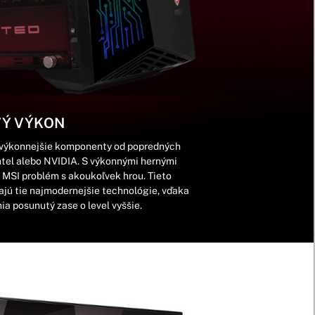
VÝ VÝKON
ajvýkonnejšie komponenty od popredných
Intel alebo NVIDIA. S výkonnými hernými
SI problém s akoukoľvek hrou. Tieto
jú tie najmodernejšie technológie, vďaka
ia posunutý zase o level vyššie.