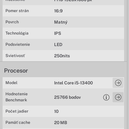
Pomer strán
16:9
Povrch
Matný
Technológia
IPS
Podsvietenie
LED
Svietivosť
250nits
Procesor
Model
Intel Core i5-13400
Hodnotenie
25766 bodov
Benchmark
Počet jadier
10
Pamäť cache
20 MB