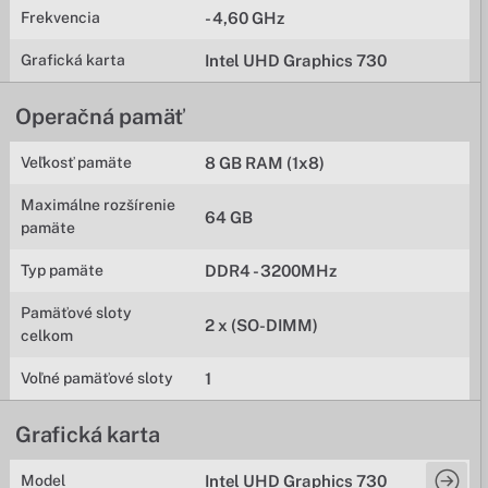
Frekvencia
- 4,60 GHz
Grafická karta
Intel UHD Graphics 730
Operačná pamäť
Veľkosť pamäte
8 GB RAM (1x8)
Maximálne rozšírenie
64 GB
pamäte
Typ pamäte
DDR4 - 3200MHz
Pamäťové sloty
2 x (SO-DIMM)
celkom
Voľné pamäťové sloty
1
Grafická karta
Model
Intel UHD Graphics 730