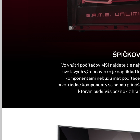
ŠPIČKO
Vo vnútri počítačov MSI nájdete tie n
svetových výrobcov, ako je napríklad 
komponentami nebudú mať počítače M
prvotriedne komponenty so sebou prináša
ktorým bude Váš pôžitok z hran