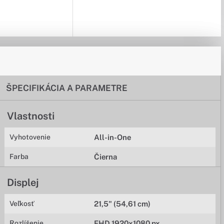
ŠPECIFIKÁCIA A PARAMETRE
Vlastnosti
Vyhotovenie
All-in-One
Farba
Čierna
Displej
Veľkosť
21,5" (54,61 cm)
Rozlíšenie
FHD 1920x1080 px