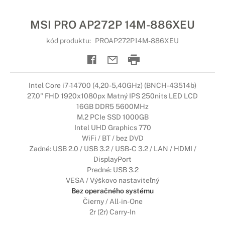
MSI PRO AP272P 14M-886XEU
kód produktu:
PROAP272P14M-886XEU
Intel Core i7-14700 (4,20-5,40GHz) (BNCH-43514b)
27,0" FHD 1920x1080px Matný IPS 250nits LED LCD
16GB DDR5 5600MHz
M.2 PCIe SSD 1000GB
Intel UHD Graphics 770
WiFi / BT / bez DVD
Zadné: USB 2.0 / USB 3.2 / USB-C 3.2 / LAN / HDMI /
DisplayPort
Predné: USB 3.2
VESA / Výškovo nastaviteľný
Bez operačného systému
Čierny / All-in-One
2r (2r) Carry-In