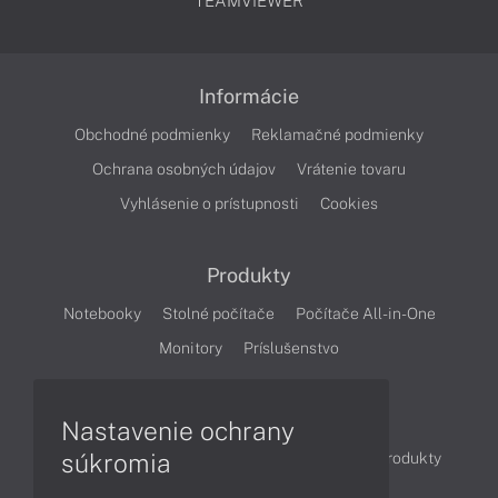
TEAMVIEWER
Informácie
Obchodné podmienky
Reklamačné podmienky
Ochrana osobných údajov
Vrátenie tovaru
Vyhlásenie o prístupnosti
Cookies
Produkty
Notebooky
Stolné počítače
Počítače All-in-One
Monitory
Príslušenstvo
Články
Nastavenie ochrany
súkromia
Obchodné informácie
Novinky
Akcie
Produkty
Technológie
Videá