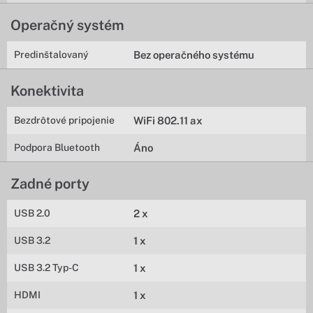
Operačný systém
Predinštalovaný
Bez operačného systému
Konektivita
Bezdrôtové pripojenie
WiFi 802.11 ax
Podpora Bluetooth
Áno
Zadné porty
USB 2.0
2 x
USB 3.2
1 x
USB 3.2 Typ-C
1 x
HDMI
1 x