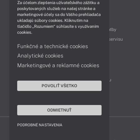
Za účelom zlepšenia užívateľského zážitku a
poskytovaných služieb na našej stránke a
marketingové účely sa do Vášho prehliadača
Obsah
ukladajú súbory cookies. Kliknutím na
tlačidlo „Rozumiem“ súhlasíte s využívaním
Ako nakupovať
Možnosti doručenia a platby
cookies.
Podpora a servis
Servisné služby
Cenník servisu
Funkčné a technické cookies
Analytické cookies
Kontakty
Marketingové a reklamné cookies
043 4224 771
Obchodné oddelenie
Servisné oddelenie
Reklamácia tovaru
POVOLIŤ VŠETKO
On-line portál podpory
TeamViewer (vzdialená podpora)
ODMIETNUŤ
PODROBNÉ NASTAVENIA