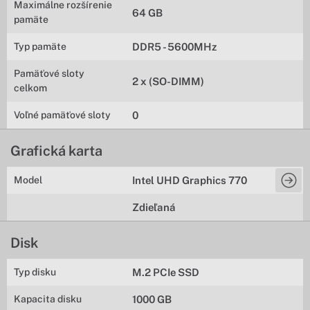
Maximálne rozšírenie
64 GB
pamäte
Typ pamäte
DDR5 - 5600MHz
Pamäťové sloty
2 x (SO-DIMM)
celkom
Voľné pamäťové sloty
0
Grafická karta
Model
Intel UHD Graphics 770
Zdieľaná
Disk
Typ disku
M.2 PCIe SSD
Kapacita disku
1000 GB