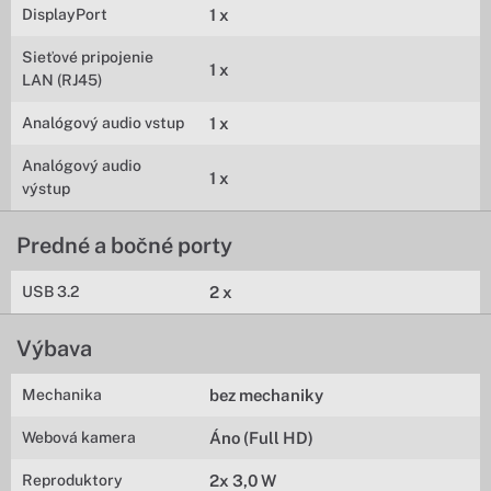
DisplayPort
1 x
Sieťové pripojenie
1 x
LAN (RJ45)
Analógový audio vstup
1 x
Analógový audio
1 x
výstup
Predné a bočné porty
USB 3.2
2 x
Výbava
Mechanika
bez mechaniky
Webová kamera
Áno (Full HD)
Reproduktory
2x 3,0 W