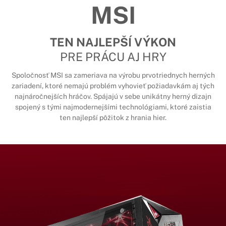
MSI
TEN NAJLEPŠÍ VÝKON
PRE PRÁCU AJ HRY
Spoločnosť MSI sa zameriava na výrobu prvotriednych herných
zariadení, ktoré nemajú problém vyhovieť požiadavkám aj tých
najnáročnejších hráčov. Spájajú v sebe unikátny herný dizajn
spojený s tými najmodernejšími technológiami, ktoré zaistia
ten najlepší pôžitok z hrania hier.