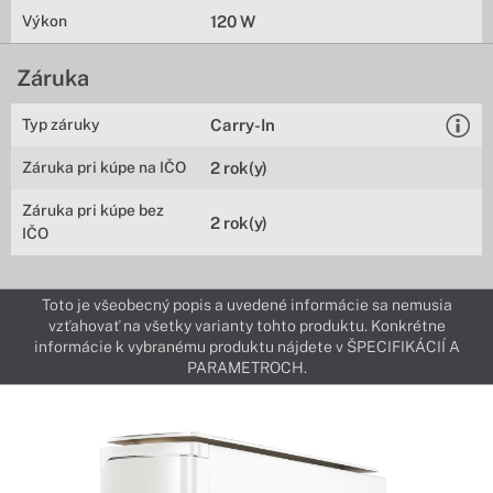
Výkon
120 W
Záruka
Typ záruky
Carry-In
Záruka pri kúpe na IČO
2 rok(y)
Záruka pri kúpe bez
2 rok(y)
IČO
Toto je všeobecný popis a uvedené informácie sa nemusia
vzťahovať na všetky varianty tohto produktu. Konkrétne
informácie k vybranému produktu nájdete v ŠPECIFIKÁCIÍ A
PARAMETROCH.